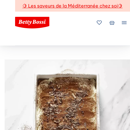
🍋
Les saveurs de la Méditerranée chez soi
🍋
Mes favoris
Mon pani
Me