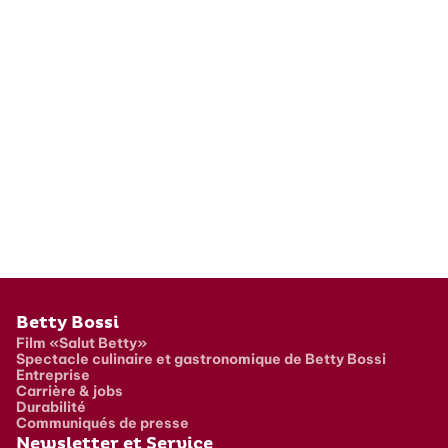
Pied de page
Betty Bossi
Film «Salut Betty»
Spectacle culinaire et gastronomique de Betty Bossi
Entreprise
Carrière & jobs
Durabilité
Communiqués de presse
Newsletter et Service