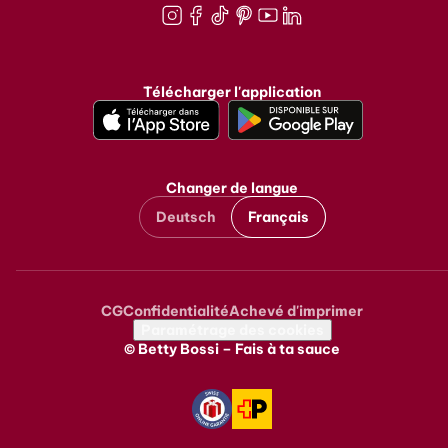
Instagram
Facebook
TikTok
Pinterest
Youtube
LinkedIn
Télécharger l'application
Changer de langue
Deutsch
Français
CG
Confidentialité
Achevé d'imprimer
Metanavigation
Paramétrage des cookies
© Betty Bossi – Fais à ta sauce