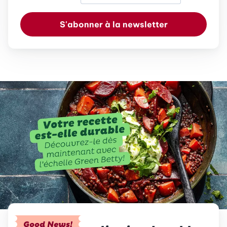
S'abonner à la newsletter
Good News!