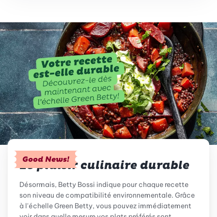
Good News!
Le plaisir culinaire durable
Désormais, Betty Bossi indique pour chaque recette
son niveau de compatibilité environnementale. Grâce
à l'échelle Green Betty, vous pouvez immédiatement
voir dans quelle mesure vos plats préférés sont