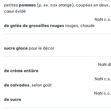
petites
pommes
(p. ex. cox orange), coupées en deux,
cœur évidé
NaN
c.s.
de gelée de groseilles rouges
rouges, chaude
sucre glace
pour le décor
NaN
dl
de crème entière
NaN
c.s.
de calvados
, selon goût
NaN
c.c.
de sucre