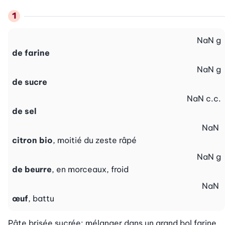
NaN
g
de farine
NaN
g
de sucre
NaN
c.c.
de sel
NaN
citron bio
, moitié du zeste râpé
NaN
g
de beurre
, en morceaux, froid
NaN
œuf
, battu
Pâte brisée sucrée: mélanger dans un grand bol farine, 