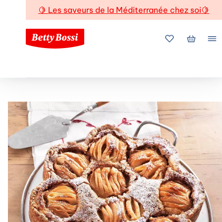
🍋
Les saveurs de la Méditerranée chez soi
🍋
Mes favoris
Mon pani
Me