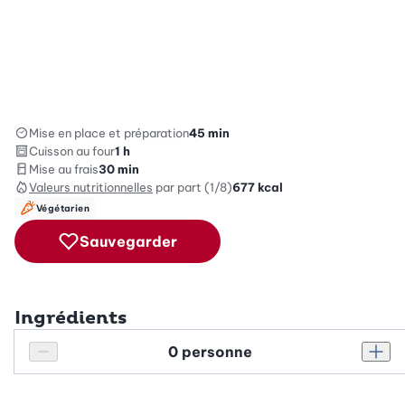
Mise en place et préparation
45 min
Cuisson au four
1 h
Mise au frais
30 min
Valeurs nutritionnelles
par part (1/8)
677
kcal
Végétarien
Sauvegarder
Ingrédients
Personnes
Réduire le nombre de personnes
Augm