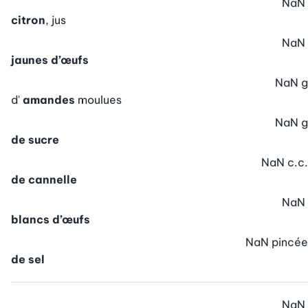
NaN
citron
, jus
NaN
jaunes d’œufs
NaN
g
d'
amandes
moulues
NaN
g
de sucre
NaN
c.c.
de cannelle
NaN
blancs d’œufs
NaN
pincée
de sel
NaN