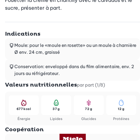
Fouetter la crème en chantilly avec le calvados et le 
sucre, présenter à part.
Indications
Moule: pour le «moule en rosette» ou un moule à charnière
Ø env. 24 cm, graissé
Conservation: enveloppé dans du film alimentaire, env. 2
jours au réfrigérateur.
Valeurs nutritionnelles
par part (1/8)
677 kcal
37 g
72 g
12 g
Énergie
Lipides
Glucides
Protéines
Coopération