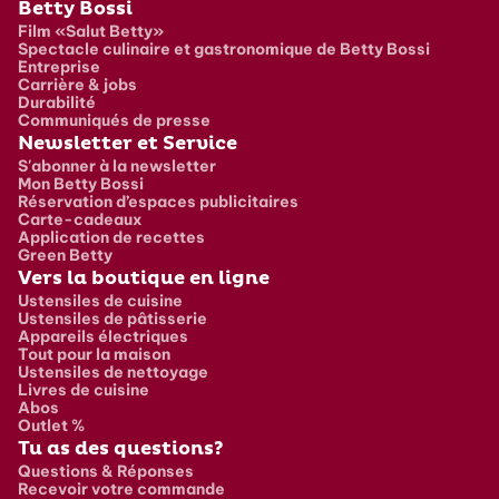
Pied de page
Betty Bossi
Film «Salut Betty»
Spectacle culinaire et gastronomique de Betty Bossi
Entreprise
Carrière & jobs
Durabilité
Communiqués de presse
Newsletter et Service
S'abonner à la newsletter
Mon Betty Bossi
Réservation d’espaces publicitaires
Carte-cadeaux
Application de recettes
Green Betty
Vers la boutique en ligne
Ustensiles de cuisine
Ustensiles de pâtisserie
Appareils électriques
Tout pour la maison
Ustensiles de nettoyage
Livres de cuisine
Abos
Outlet %
Tu as des questions?
Questions & Réponses
Recevoir votre commande