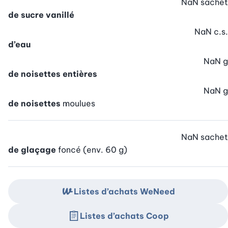
NaN
sachet
de sucre vanillé
NaN
c.s.
d’eau
NaN
g
de noisettes entières
NaN
g
de noisettes
moulues
NaN
sachet
de glaçage
foncé (env. 60 g)
Listes d’achats WeNeed
Listes d’achats Coop