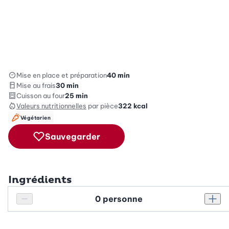
Mise en place et préparation
40 min
Mise au frais
30 min
Cuisson au four
25 min
Valeurs nutritionnelles
par pièce
322
kcal
Végétarien
Sauvegarder
Ingrédients
Personnes
Réduire le nombre de personnes
Augm