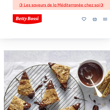
🍋
Les saveurs de la Méditerranée chez soi
🍋
Mes favoris
Mon pani
Me