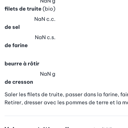
NaN
g
filets de truite
(bio)
NaN
c.c.
de sel
NaN
c.s.
de farine
beurre à rôtir
NaN
g
de cresson
Saler les filets de truite, passer dans la farine, f
Retirer, dresser avec les pommes de terre et la m