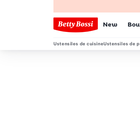
Menu pr
New
Bou
Ustensiles de cuisine
Ustensiles de p
Menu secondair