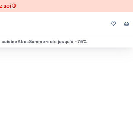
z soi
🍋
Mes favo
Mo
 cuisine
Abos
Summersale jusqu'à -75%