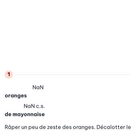
NaN
oranges
NaN
c.s.
de mayonnaise
Râper un peu de zeste des oranges. Décalotter les f