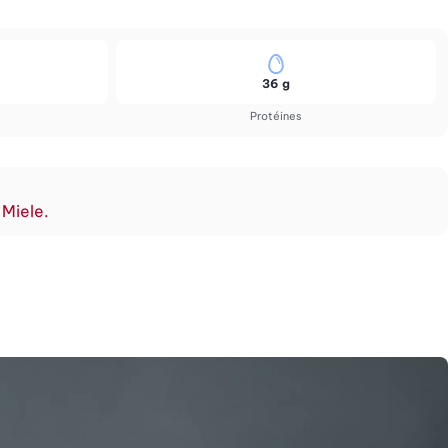
36 g
Protéines
 Miele.