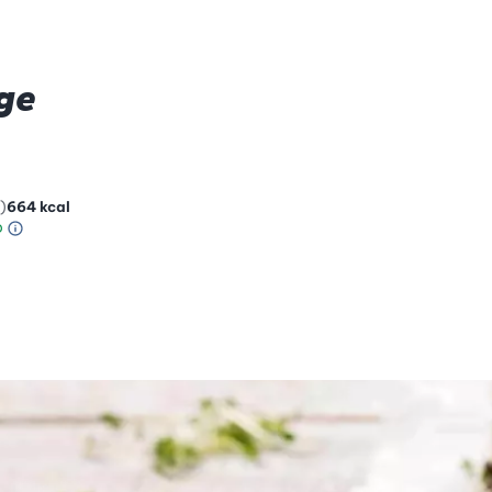
ge
)
664
kcal
Information sur l’échelle Green Betty
le de compatibilité environnementale: 1 sur 5