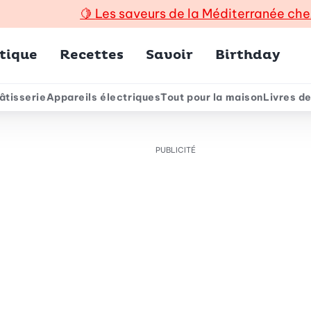
🍋
Les saveurs de la Méditerranée che
incipal
tique
Recettes
Savoir
Birthday
âtisserie
Appareils électriques
Tout pour la maison
Livres de
e
PUBLICITÉ