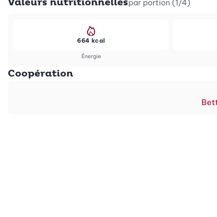
Valeurs nutritionnelles
par portion (1/4)
664 kcal
Énergie
Coopération
Bett