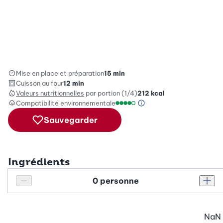
Mise en place et préparation
15 min
Cuisson au four
12 min
Valeurs nutritionnelles
par portion (1/4)
212
kcal
Compatibilité environnementale
Information sur l’éc
Échelle de compatibilité enviro
Sauvegarder
Ingrédients
Personnes
Réduire le nombre de personnes
Augm
NaN