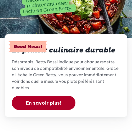
Good News!
Le plaisir culinaire durable
Désormais, Betty Bossi indique pour chaque recette
son niveau de compatibilité environnementale. Grâce
à l'échelle Green Betty, vous pouvez immédiatement
voir dans quelle mesure vos plats préférés sont
durables.
En savoir plus!