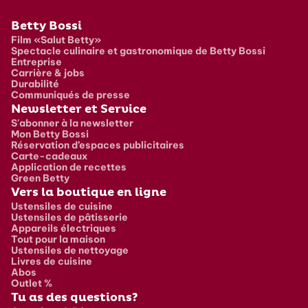
Pied de page
Betty Bossi
Film «Salut Betty»
Spectacle culinaire et gastronomique de Betty Bossi
Entreprise
Carrière & jobs
Durabilité
Communiqués de presse
Newsletter et Service
S'abonner à la newsletter
Mon Betty Bossi
Réservation d’espaces publicitaires
Carte-cadeaux
Application de recettes
Green Betty
Vers la boutique en ligne
Ustensiles de cuisine
Ustensiles de pâtisserie
Appareils électriques
Tout pour la maison
Ustensiles de nettoyage
Livres de cuisine
Abos
Outlet %
Tu as des questions?