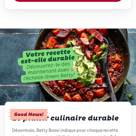
Good News!
Le plaisir culinaire durable
Désormais, Betty Bossi indique pour chaque recette