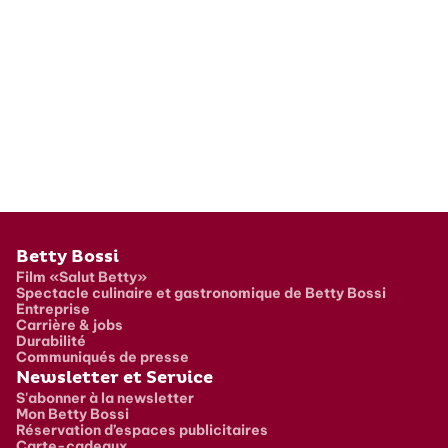
Pied de page
Betty Bossi
Film «Salut Betty»
Spectacle culinaire et gastronomique de Betty Bossi
Entreprise
Carrière & jobs
Durabilité
Communiqués de presse
Newsletter et Service
S'abonner à la newsletter
Mon Betty Bossi
Réservation d’espaces publicitaires
Carte-cadeaux