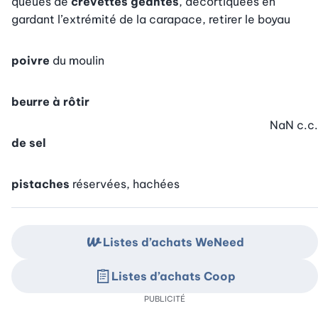
queues de
crevettes géantes
, décortiquées en
gardant l’extrémité de la carapace, retirer le boyau
poivre
du moulin
beurre à rôtir
NaN
c.c.
de sel
pistaches
réservées, hachées
Listes d’achats WeNeed
Listes d’achats Coop
PUBLICITÉ