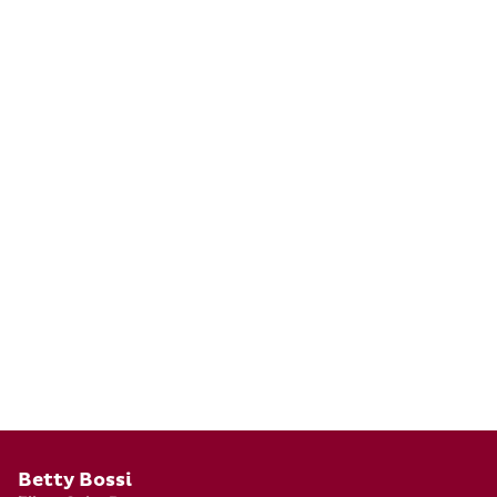
Pied de page
Betty Bossi