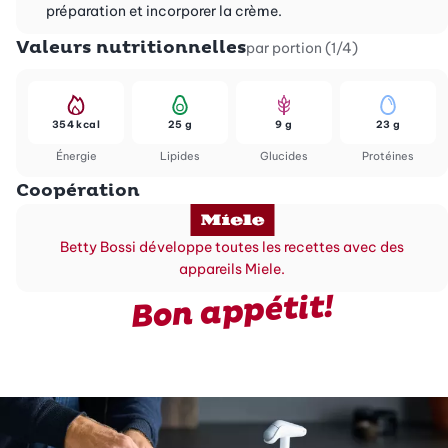
préparation et incorporer la crème.
Valeurs nutritionnelles
par portion (1/4)
354 kcal
25 g
9 g
23 g
Énergie
Lipides
Glucides
Protéines
Coopération
Betty Bossi développe toutes les recettes avec des
appareils Miele.
Bon appétit!