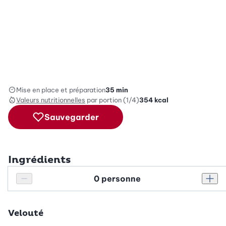
Mise en place et préparation
35 min
Valeurs nutritionnelles
par portion (1/4)
354
kcal
Sauvegarder
Ingrédients
Personnes
Réduire le nombre de personnes
Augm
Velouté