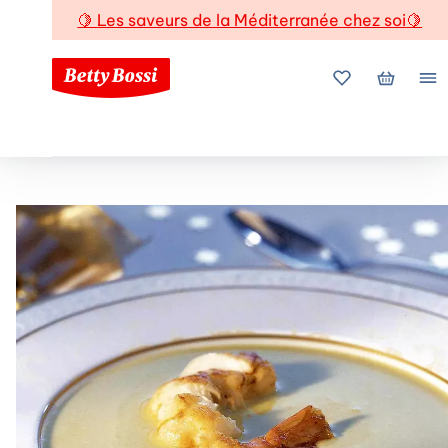
🍋
Les saveurs de la Méditerranée chez soi
🍋
Mes favoris
Mon pani
Me