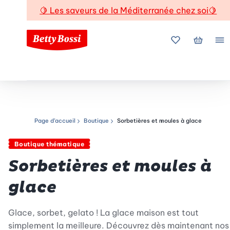
🍋
Les saveurs de la Méditerranée chez soi
🍋
Mes favoris
Mon pani
Me
Page d’accueil
Boutique
Sorbetières et moules à glace
Chemin de navigation
Boutique thématique
Sorbetières et moules à
glace
Glace, sorbet, gelato ! La glace maison est tout
simplement la meilleure. Découvrez dès maintenant nos