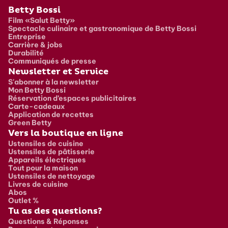
Pied de page
Betty Bossi
Film «Salut Betty»
Spectacle culinaire et gastronomique de Betty Bossi
Entreprise
Carrière & jobs
Durabilité
Communiqués de presse
Newsletter et Service
S'abonner à la newsletter
Mon Betty Bossi
Réservation d’espaces publicitaires
Carte-cadeaux
Application de recettes
Green Betty
Vers la boutique en ligne
Ustensiles de cuisine
Ustensiles de pâtisserie
Appareils électriques
Tout pour la maison
Ustensiles de nettoyage
Livres de cuisine
Abos
Outlet %
Tu as des questions?
Questions & Réponses