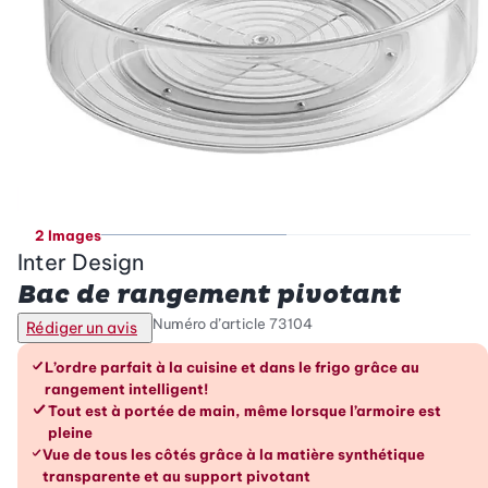
2 Images
Inter Design
Bac de rangement pivotant
Numéro d’article
73104
Rédiger un avis
Les avantages en un coup d’œil
L’ordre parfait à la cuisine et dans le frigo grâce au
rangement intelligent!
Tout est à portée de main, même lorsque l’armoire est
pleine
Vue de tous les côtés grâce à la matière synthétique
transparente et au support pivotant