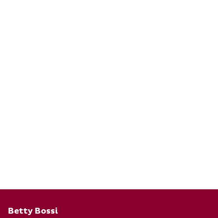
Pied de page
Betty Bossi