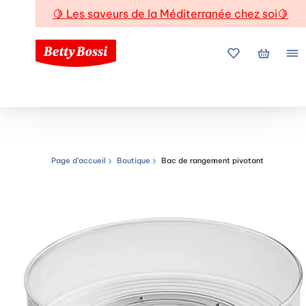
🍋
Les saveurs de la Méditerranée chez soi
🍋
Mes favoris
Mon pani
Me
Page d’accueil
Boutique
Bac de rangement pivotant
Chemin de navigation