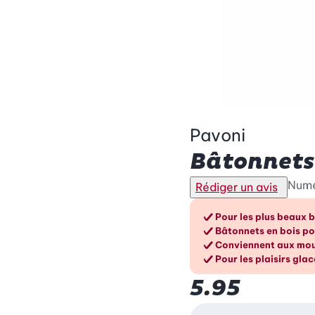
Pavoni
Bâtonnets 
Numé
Rédiger un avis
Les avant
Pour les plus beaux 
Bâtonnets en bois p
Conviennent aux mou
Pour les plaisirs glac
5.95