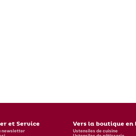
er et Service
Vers la boutique en 
a newsletter
Ustensiles de cuisine
ssi
Ustensiles de pâtisserie