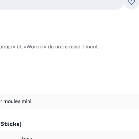
Ajo
acuja» et «Waikiki» de notre assortiment.
r moules mini
Sticks)
bois