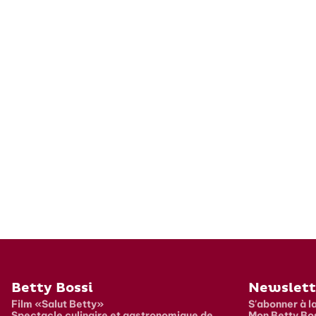
Pied de page
Betty Bossi
Newslett
Film «Salut Betty»
S'abonner à l
Spectacle culinaire et gastronomique de
Mon Betty Bo