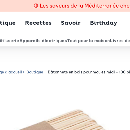
🍋
Les saveurs de la Méditerranée che
incipal
tique
Recettes
Savoir
Birthday
âtisserie
Appareils électriques
Tout pour la maison
Livres de
e
ge d’accueil
Boutique
Bâtonnets en bois pour moules midi - 100 p