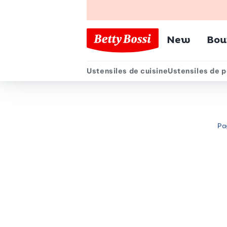
Menu pr
New
Bou
Ustensiles de cuisine
Ustensiles de p
Menu secondair
Pa
Chemin de navigation