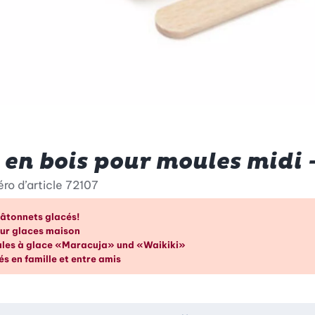
en bois pour moules midi 
ro d’article
72107
ages en un coup d’œil
bâtonnets glacés!
our glaces maison
les à glace «Maracuja» und «Waikiki»
és en famille et entre amis