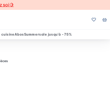
z soi
🍋
Mes favo
Mo
 cuisine
Abos
Summersale jusqu'à -75%
ièces