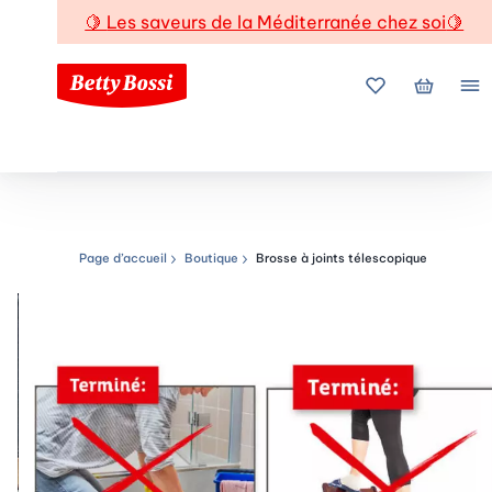
🍋
Les saveurs de la Méditerranée chez soi
🍋
Mes favoris
Mon pani
Me
Page d’accueil
Boutique
Brosse à joints télescopique
Chemin de navigation