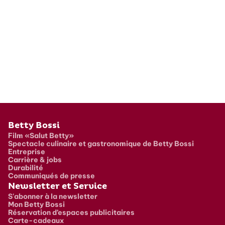
Pied de page
Betty Bossi
Film «Salut Betty»
Spectacle culinaire et gastronomique de Betty Bossi
Entreprise
Carrière & jobs
Durabilité
Communiqués de presse
Newsletter et Service
S'abonner à la newsletter
Mon Betty Bossi
Réservation d’espaces publicitaires
Carte-cadeaux