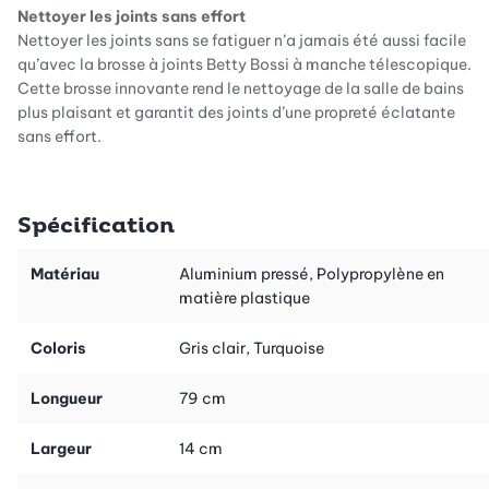
Nettoyer les joints sans effort
Nettoyer les joints sans se fatiguer n’a jamais été aussi facile
qu’avec la brosse à joints Betty Bossi à manche télescopique.
Cette brosse innovante rend le nettoyage de la salle de bains
plus plaisant et garantit des joints d’une propreté éclatante
sans effort.
Un nettoyage parfait pour les joints de sol et de mur
La brosse à joints Betty Bossi est l’accessoire idéal pour
Spécification
nettoyer les joints des catelles des parois ou du sol de votre
salle de bains. Les poils latéraux se faufilent dans chaque recoin
et éliminent en profondeur même la saleté la plus tenace. Vos
Matériau
Aluminium pressé, Polypropylène en
catelles brillent d’un nouvel éclat et votre salle de bains
matière plastique
redevient un espace de bien-être.
Coloris
Gris clair, Turquoise
Manche télescopique ergonomique pour travailler en
ménageant son dos
Longueur
79 cm
Le manche télescopique de la brosse est réglable de 78 à 135
cm. Vous pouvez ainsi nettoyer les joints en position debout
Largeur
14 cm
sans solliciter votre dos. Que ce soit pour le nettoyage courant
ou à fond, cette brosse vous facilite la vie.