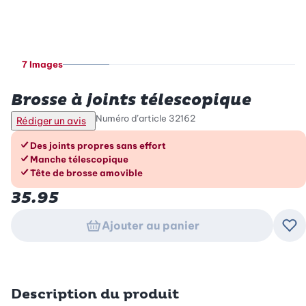
7 Images
Betty Bossi
Brosse à joints télescopique
Numéro d’article
32162
Rédiger un avis
Les avantages en un coup d’œil
Des joints propres sans effort
Manche télescopique
Tête de brosse amovible
35.95
Ajouter au panier
Ajo
Description du produit