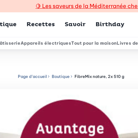
🍋
Les saveurs de la Méditerranée che
incipal
tique
Recettes
Savoir
Birthday
âtisserie
Appareils électriques
Tout pour la maison
Livres de
e
Page d’accueil
Boutique
FibreMix nature, 2x 510 g