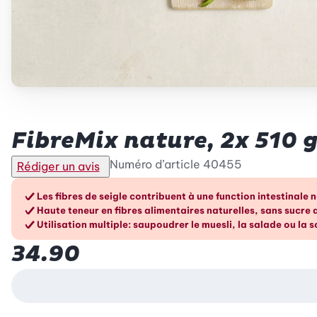
Betty Bossi
FibreMix nature, 2x 510 
Numéro d’article
40455
Rédiger un avis
Les avantages en un cou
Les fibres de seigle contribuent à une function intestinale
Haute teneur en fibres alimentaires naturelles, sans sucre 
Utilisation multiple: saupoudrer le muesli, la salade ou la 
34.90