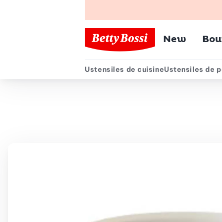
Menu pr
New
Bou
Ustensiles de cuisine
Ustensiles de p
Menu secondair
Chemin de navigation