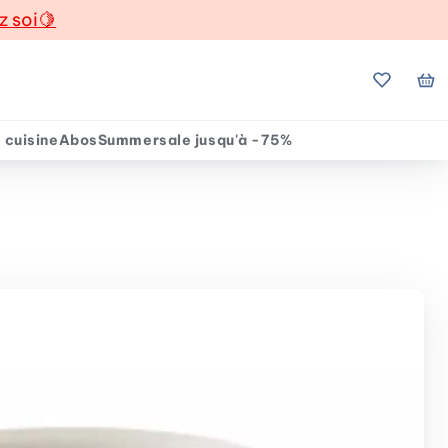
z soi
🍋
Mes favo
Mo
 cuisine
Abos
Summersale jusqu'à -75%