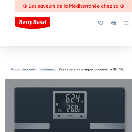
🍋
Les saveurs de la Méditerranée chez soi
🍋
Mes favoris
Mon pani
Me
Page d’accueil
Boutique
Pèse-personne impédancemètre BF 720
Chemin de navigation