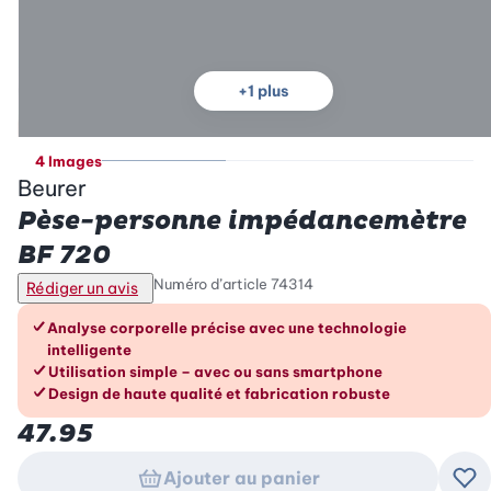
+
1
plus
4 Images
Beurer
Pèse-personne impédancemètre
BF 720
Numéro d’article
74314
Rédiger un avis
Les avantages en un coup d’œil
Analyse corporelle précise avec une technologie
intelligente
Utilisation simple – avec ou sans smartphone
Design de haute qualité et fabrication robuste
47.95
Ajouter au panier
Ajo