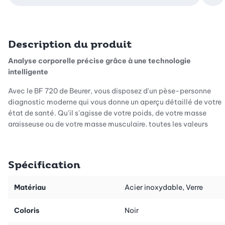
Description du produit
Analyse corporelle précise grâce à une technologie
intelligente
Avec le BF 720 de Beurer, vous disposez d'un pèse-personne
diagnostic moderne qui vous donne un aperçu détaillé de votre
état de santé. Qu'il s'agisse de votre poids, de votre masse
graisseuse ou de votre masse musculaire, toutes les valeurs
importantes sont enregistrées avec précision et, si nécessaire,
transférées via Bluetooth à l'application « beurer
HealthManager Pro ».
Spécification
Utilisation simple, même sans smartphone
Matériau
Acier inoxydable, Verre
Commandez la balance confortablement via l'application ou
directement via les touches sensitives de l'appareil. Vous avez
Coloris
Noir
ainsi le contrôle total à tout moment, même si vous n'avez pas