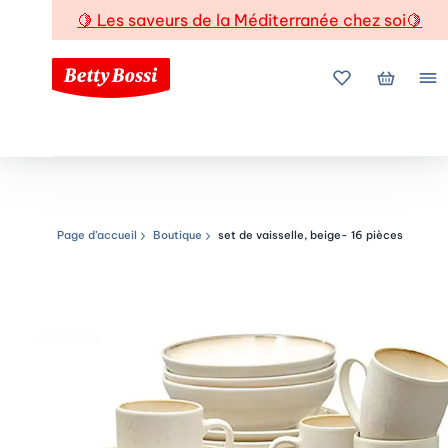
🍋
Les saveurs de la Méditerranée chez soi
🍋
Mes favoris
Mon pani
Me
Page d’accueil
Boutique
set de vaisselle, beige- 16 pièces
Chemin de navigation