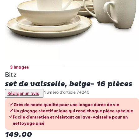
3 Images
Bitz
set de vaisselle, beige- 16 pièces
Numéro d’article
74245
Rédiger un avis
Les avantages en un coup d’œil
Grès de haute qualité pour une longue durée de vie
Un glaçage réactif unique qui rend chaque pièce spéciale
Facile d'entretien et résistant au lave-vaisselle pour un
nettoyage aisé
149.00