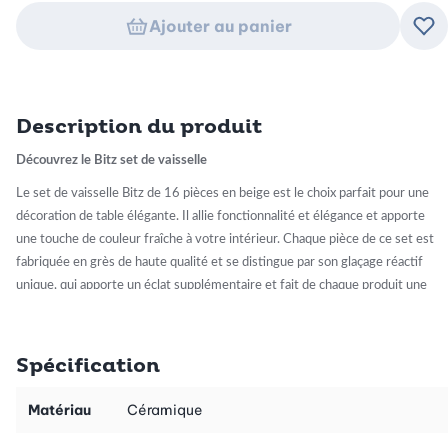
Ajouter au panier
Ajo
Description du produit
Découvrez le Bitz set de vaisselle
Le set de vaisselle Bitz de 16 pièces en beige est le choix parfait pour une
décoration de table élégante. Il allie fonctionnalité et élégance et apporte
une touche de couleur fraîche à votre intérieur. Chaque pièce de ce set est
fabriquée en grès de haute qualité et se distingue par son glaçage réactif
unique, qui apporte un éclat supplémentaire et fait de chaque produit une
pièce unique. Laissez-vous séduire par son rayonnement particulier !
Spécification
Facile à entretenir et durable
Le set de vaisselle Bitz n'est pas seulement beau, il est aussi pratique. Toutes
Matériau
Céramique
les pièces passent au lave-vaisselle et sont donc particulièrement faciles à
entretenir. De plus, ils passent au micro-ondes et au four jusqu'à 220 °C, ce