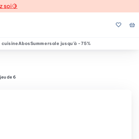
z soi
🍋
Mes favo
Mo
 cuisine
Abos
Summersale jusqu'à -75%
 jeu de 6