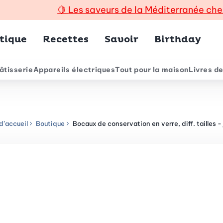
🍋
Les saveurs de la Méditerranée che
incipal
tique
Recettes
Savoir
Birthday
âtisserie
Appareils électriques
Tout pour la maison
Livres de
e
d’accueil
Boutique
Bocaux de conservation en verre, diff. tailles -