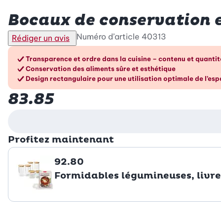
Betty Bossi
Bocaux de conservation en 
Numéro d’article
40313
Rédiger un avis
Les avantages en un cou
Transparence et ordre dans la cuisine – contenu et quantité
Conservation des aliments sûre et esthétique
Design rectangulaire pour une utilisation optimale de l’es
83.85
Profitez maintenant
92.80
Formidables légumineuses, livre