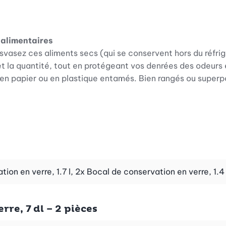
 alimentaires
ransvasez ces aliments secs (qui se conservent hors du réfr
 la quantité, tout en protégeant vos denrées des odeurs 
n papier ou en plastique entamés. Bien rangés ou superp
tes est composé pour chacune des tailles de deux bocaux en
 litre permettant d’y mettre des paquets entiers courants. Soit
ts, p.ex. 500 g de lentilles, trouvent place dans le bocal de
ion en verre, 1.7 l, 2x Bocal de conservation en verre, 1.4 
ondis. Ils prennent donc beaucoup moins de place que des 
s, ils font gagner de la place dans le placard ou le tiroir
re, 7 dl – 2 pièces