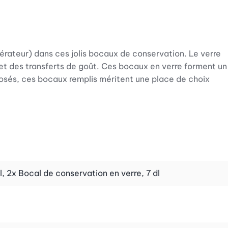
igérateur) dans ces jolis bocaux de conservation. Le verre
et des transferts de goût. Ces bocaux en verre forment un
osés, ces bocaux remplis méritent une place de choix
 verre avec couvercle en bambou et joint en silicone. La
 p.ex. 1 kg de farine dans le bocal de 1,7 litre, 1 kg entier
 7 dl.
l, 2x Bocal de conservation en verre, 7 dl
boîtes cylindriques. Leur grande ouverture facilite le
. Enfin, leur forme carrée offre également une meilleure