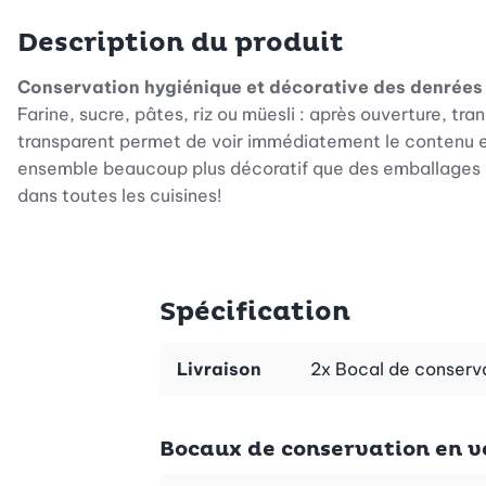
Description du produit
Conservation hygiénique et décorative des denrées
Farine, sucre, pâtes, riz ou müesli : après ouverture, t
transparent permet de voir immédiatement le contenu et
ensemble beaucoup plus décoratif que des emballages e
dans toutes les cuisines!
Place pour des paquets entiers
Ce lot de qualité de 6 bocaux de trois tailles différen
contenance est de 2 fois 7 dl, 2 fois 1,4 litre, 2 fois 1,7
Spécification
de sucre dans le bocal de 1,4 litre. Les plus petits paque
Forme bien pensée
Livraison
2x Bocal de conservat
Ces bocaux de conservation sont carrés, avec angles arr
remplissage. Autre avantage: comme ils sont superposable
prise en main.
Bocaux de conservation en ver