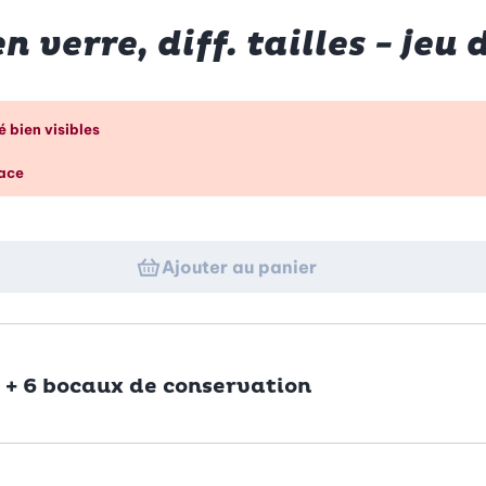
verre, diff. tailles - jeu 
p d’œil
 bien visibles
pace
Ajouter au panier
 + 6 bocaux de conservation