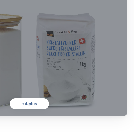
+
4
plus