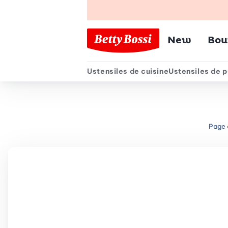
Menu pr
New
Bou
Ustensiles de cuisine
Ustensiles de p
Menu secondair
Page 
Chemin de navigation