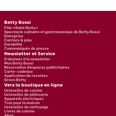
Pied de page
Betty Bossi
Film «Salut Betty»
Spectacle culinaire et gastronomique de Betty Bossi
Entreprise
Carrière & jobs
Durabilité
Communiqués de presse
Newsletter et Service
S'abonner à la newsletter
Mon Betty Bossi
Réservation d’espaces publicitaires
Carte-cadeaux
Application de recettes
Green Betty
Vers la boutique en ligne
Ustensiles de cuisine
Ustensiles de pâtisserie
Appareils électriques
Tout pour la maison
Ustensiles de nettoyage
Livres de cuisine
Abos