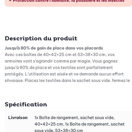
Protection contre l’humidité, la poussière et les insectes
Description du produit
Jusqu’à 80% de gain de place dans vos placards
Avec ces boîtes de 40×42×25 cm et 53×38×30 cm, vos
armoires vont s’agrandir comme par magie. Vous gagnez
jusqu’à 80% de place et vos textiles sont parfaitement
protégés. L’utilisation est aisée et ne demande aucun effort
physique. Placez les textiles dans le sachet sous vide, fermez le
zip, aspirez l’air avec votre aspirateur. C’est fini!
De l’ordre aux changements de saison
Spécification
Rangez facilement vos textiles volumineux (pulls, vestes d’hiver,
anoraks de ski, etc.). Ils seront bien protégés. La mise sous vide
permet de gagner jusqu’à 80% d’espace. Ce système protège
Livraison
1x Boîte de rangement, sachet sous vide,
vos vêtements contre l’humidité, la poussière, les insectes et les
40×42×25 cm, 1x Boîte de rangement, sachet
moisissures. Ces boîtes empilables vous aident à gagner de
sous vide, 53×38×30 cm