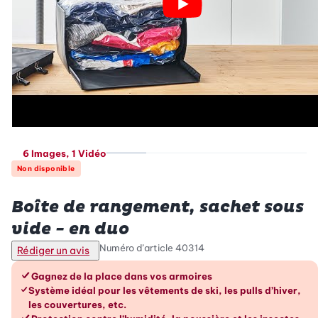
6 Images
, 1 Vidéo
Non disponible
Betty Bossi
Boîte de rangement, sachet sous
vide - en duo
Numéro d’article
40314
Rédiger un avis
Les avantages en un coup d’œil
Gagnez de la place dans vos armoires
Système idéal pour les vêtements de ski, les pulls d’hiver,
les couvertures, etc.