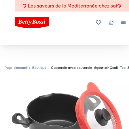
🍋
Les saveurs de la Méditerranée chez soi
🍋
Mes favoris
Mon pani
Me
Page d’accueil
Boutique
Casserole avec couvercle-égouttoir Quali-Top, 3
Chemin de navigation