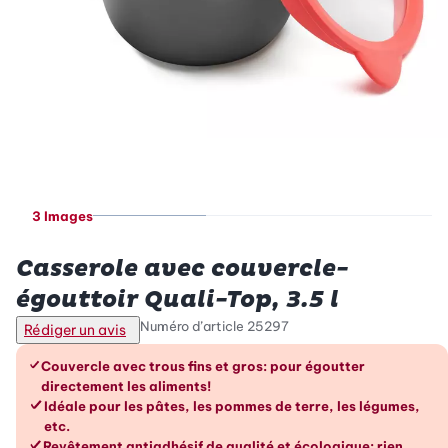
3 Images
Betty Bossi
Casserole avec couvercle-
égouttoir Quali-Top, 3.5 l
Numéro d’article
25297
Rédiger un avis
Les avantages en un coup d’œil
Couvercle avec trous fins et gros: pour égoutter
directement les aliments!
Idéale pour les pâtes, les pommes de terre, les légumes,
etc.
Revêtement antiadhésif de qualité et écologique: rien