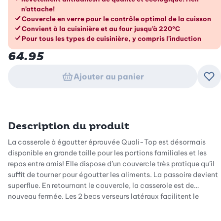
n’attache!
Couvercle en verre pour le contrôle optimal de la cuisson
Convient à la cuisinière et au four jusqu’à 220°C
Pour tous les types de cuisinière, y compris l’induction
64.95
Ajouter au panier
Ajo
Description du produit
La casserole à égoutter éprouvée Quali-Top est désormais
disponible en grande taille pour les portions familiales et les
repas entre amis! Elle dispose d’un couvercle très pratique qu’il
suffit de tourner pour égoutter les aliments. La passoire devient
superflue. En retournant le couvercle, la casserole est de
nouveau fermée. Les 2 becs verseurs latéraux facilitent le
maniement, que l’on soit gaucher ou droitier. Grâce au
revêtement antiadhésif de qualité, le nettoyage de la casserole