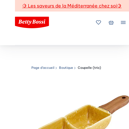
🍋
Les saveurs de la Méditerranée chez soi
🍋
Mes favoris
Mon pani
Me
Page d’accueil
Boutique
Coupelle (trio)
Chemin de navigation