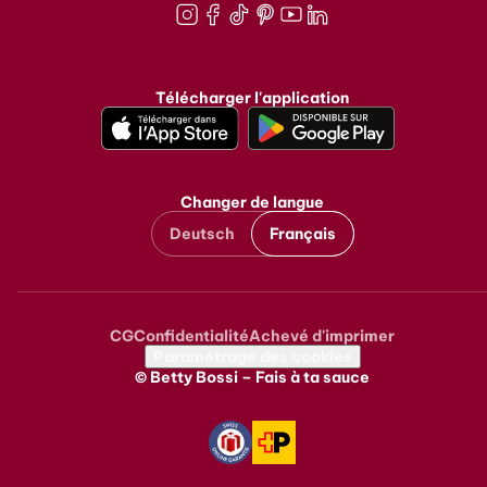
Instagram
Facebook
TikTok
Pinterest
Youtube
LinkedIn
Télécharger l'application
Changer de langue
Deutsch
Français
CG
Confidentialité
Achevé d'imprimer
Metanavigation
Paramétrage des cookies
© Betty Bossi – Fais à ta sauce