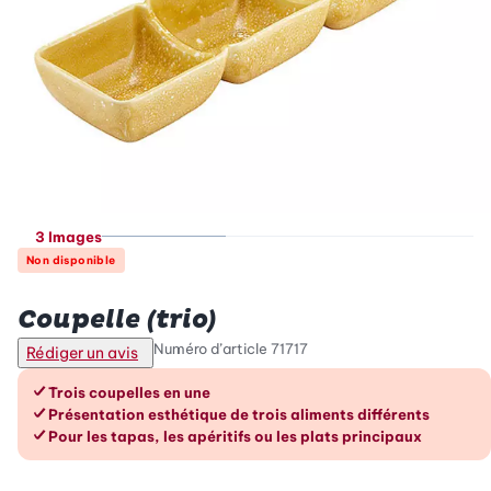
3 Images
Non disponible
Betty Bossi
Coupelle (trio)
Numéro d’article
71717
Rédiger un avis
Les avantages en un coup d’œil
Trois coupelles en une
Présentation esthétique de trois aliments différents
Pour les tapas, les apéritifs ou les plats principaux