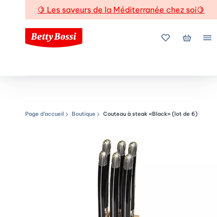
🍋
Les saveurs de la Méditerranée chez soi
🍋
Mes favoris
Mon pani
Me
Page d’accueil
Boutique
Couteau à steak «Black» (lot de 6)
Chemin de navigation