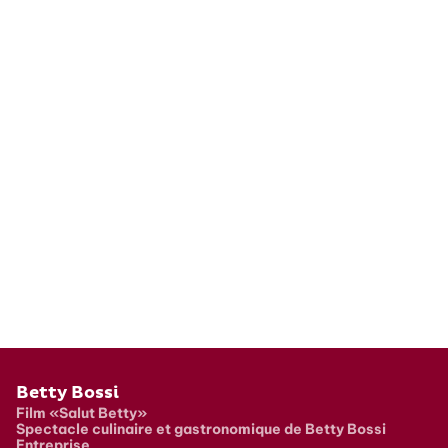
Pied de page
Betty Bossi
Film «Salut Betty»
Spectacle culinaire et gastronomique de Betty Bossi
Entreprise