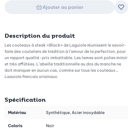
Ajouter au panier
Ajo
Description du produit
Les couteaux à steak «Black» de Laguiole réunissent le savoir-
faire des couteliers de tradition à l’amour de la perfection, pour
un rapport qualité-prix imbattable. Les lames sont polies miroir
et très affûtées. L’abeille traditionnelle au dos du manche ne
doit manquer en aucun cas, comme sur tous les couteaux
Laguiole français originaux.
Grâce au porte-couteaux compris dans la livraison, les 6
couteaux sont bien rangés.
Spécification
Matériau
Synthétique, Acier inoxydable
Coloris
Noir