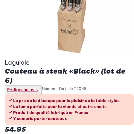
Laguiole
Couteau à steak «Black» (lot de
6)
Numéro d’article
72085
Rédiger un avis
Les avantages en un coup d’œil
Le pro de la découpe pour le plaisir de la table stylée
La lame parfaite pour la viande et autres mets
Produit de qualité fabriqué en France
Y compris porte-couteaux
54.95