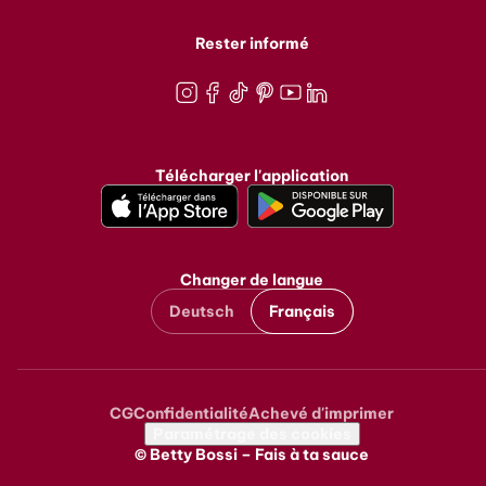
Rester informé
Instagram
Facebook
TikTok
Pinterest
Youtube
LinkedIn
Télécharger l'application
Changer de langue
Deutsch
Français
CG
Confidentialité
Achevé d'imprimer
Metanavigation
Paramétrage des cookies
© Betty Bossi – Fais à ta sauce