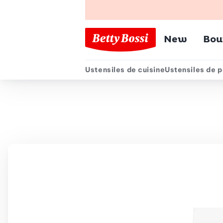
Menu pr
New
Bou
Ustensiles de cuisine
Ustensiles de p
Menu secondair
Chemin de navigation