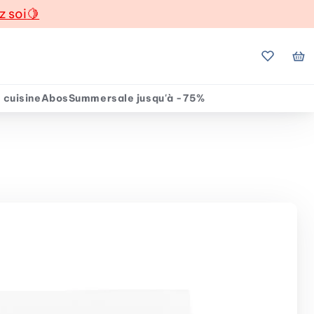
z soi
🍋
Mes favo
Mo
 cuisine
Abos
Summersale jusqu'à -75%