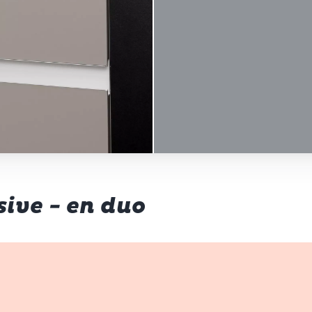
ive - en duo
p d’œil