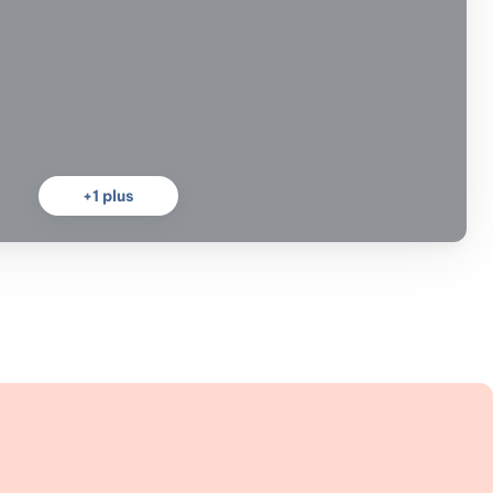
+
1
plus