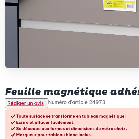
Betty Bossi
Feuille magnétique adhés
Numéro d’article
24973
Rédiger un avis
Les avantages en un cou
Toute surface se transforme en tableau magnétique!
Ecrire et effacer facilement.
Se découpe aux formes et dimensions de votre choix.
Marqueur pour tableau blanc inclus.