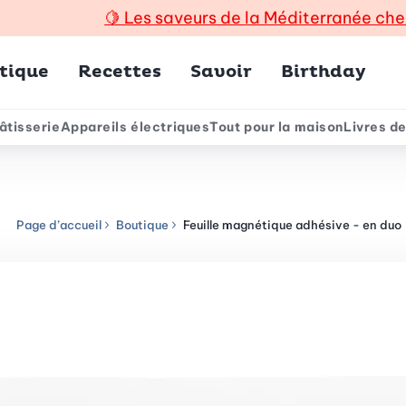
🍋
Les saveurs de la Méditerranée che
incipal
tique
Recettes
Savoir
Birthday
âtisserie
Appareils électriques
Tout pour la maison
Livres de
e
Page d’accueil
Boutique
Feuille magnétique adhésive - en duo