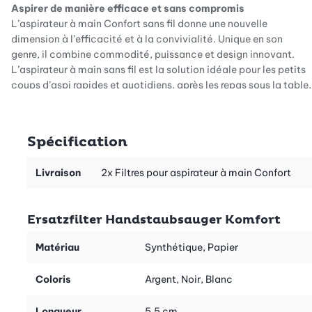
Aspirer de manière efficace et sans compromis
L’aspirateur à main Confort sans fil donne une nouvelle
dimension à l’efficacité et à la convivialité. Unique en son
genre, il combine commodité, puissance et design innovant.
L’aspirateur à main sans fil est la solution idéale pour les petits
coups d’aspi rapides et quotidiens, après les repas sous la table,
autour de la caisse du chat ou pour un nettoyage rapide dans la
voiture. Les miettes sur le sol et la poussière sur les meubles sont
éliminées aisément, même dans les coins difficiles d’accès.
Spécification
Avec cet appareil léger et sans fil toujours prêt à l’emploi, il n’a
jamais été aussi facile de passer l’aspirateur.
Livraison
2x Filtres pour aspirateur à main Confort
Pour une puissance d’aspiration comme au premier jour!
Les aspirateurs sans fil dotés de filtres HEPA garantissent que
Ersatzfilter Handstaubsauger Komfort
les poussières fines ne retournent pas dans l’air ambiant. Afin
que votre aspirateur à main sans fil fonctionne longtemps et
Matériau
Synthétique, Papier
sans problème, il est nécessaire de nettoyer le filtre
régulièrement et au besoin de le remplacer. L’appareil aspire
Coloris
Argent, Noir, Blanc
alors comme au premier jour sans qu’une seule particule de
poussière ne s’échappe.
Longueur
5.5 cm