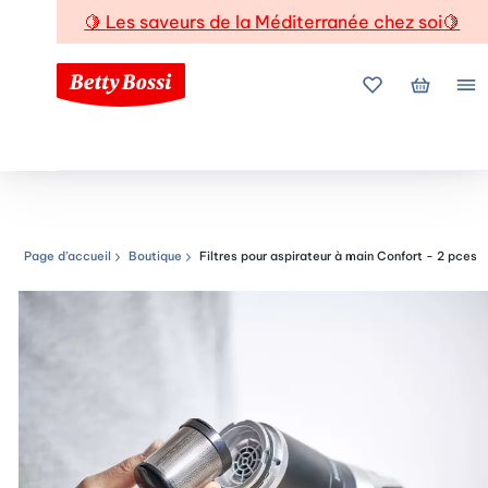
🍋
Les saveurs de la Méditerranée chez soi
🍋
Mes favoris
Mon pani
Me
Page d’accueil
Boutique
Filtres pour aspirateur à main Confort - 2 pces
Chemin de navigation