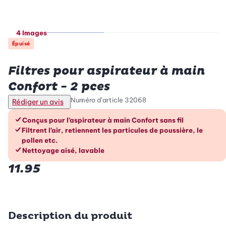
4 Images
Épuisé
Betty Bossi
Filtres pour aspirateur à main
Confort - 2 pces
Numéro d’article
32068
Rédiger un avis
Les avantages en un coup d’œil
Conçus pour l’aspirateur à main Confort sans fil
Filtrent l’air, retiennent les particules de poussière, le
pollen etc.
Nettoyage aisé, lavable
11.95
Description du produit