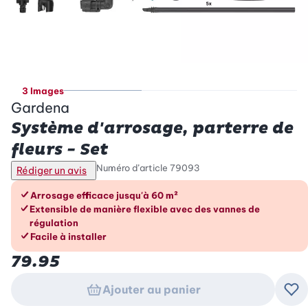
3 Images
Gardena
Système d'arrosage, parterre de
fleurs - Set
Numéro d’article
79093
Rédiger un avis
Les avantages en un coup d’œil
Arrosage efficace jusqu'à 60 m²
Extensible de manière flexible avec des vannes de
régulation
Facile à installer
79.95
Ajouter au panier
Ajo