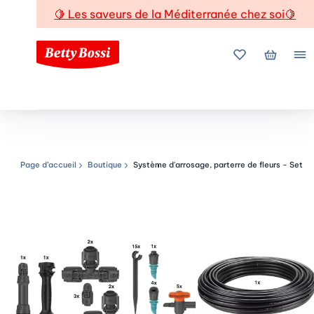
🍋
Les saveurs de la Méditerranée chez soi
🍋
Mes favoris
Mon pani
Me
Page d’accueil
Boutique
Système d'arrosage, parterre de fleurs - Set
Chemin de navigation