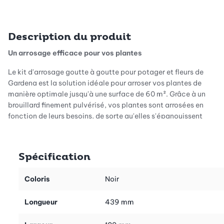
Description du produit
Un arrosage efficace pour vos plantes
Le kit d'arrosage goutte à goutte pour potager et fleurs de
Gardena est la solution idéale pour arroser vos plantes de
manière optimale jusqu'à une surface de 60 m². Grâce à un
brouillard finement pulvérisé, vos plantes sont arrosées en
fonction de leurs besoins, de sorte qu'elles s'épanouissent
toujours magnifiquement.
Spécification
Prêt à l'emploi et évolutif
Coloris
Noir
L'installation facile vous permet de commencer
immédiatement et de monter les composants en quelques
Longueur
439 mm
étapes. Les tubes d'extension et les buses de pulvérisation
inclus sont flexibles et permettent au système de s'adapter à la