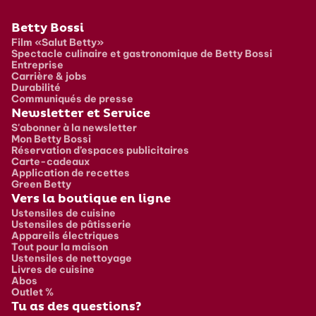
Pied de page
Betty Bossi
Film «Salut Betty»
Spectacle culinaire et gastronomique de Betty Bossi
Entreprise
Carrière & jobs
Durabilité
Communiqués de presse
Newsletter et Service
S'abonner à la newsletter
Mon Betty Bossi
Réservation d’espaces publicitaires
Carte-cadeaux
Application de recettes
Green Betty
Vers la boutique en ligne
Ustensiles de cuisine
Ustensiles de pâtisserie
Appareils électriques
Tout pour la maison
Ustensiles de nettoyage
Livres de cuisine
Abos
Outlet %
Tu as des questions?