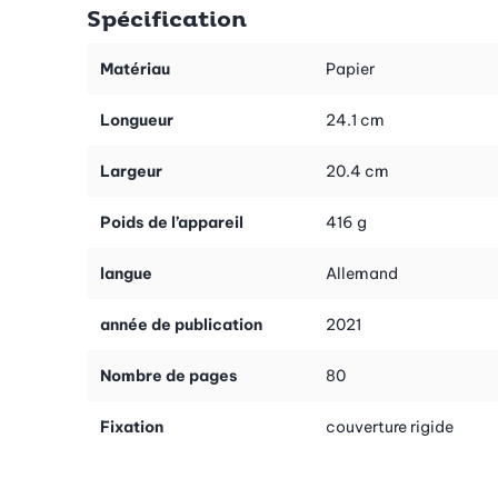
Spécification
Stéphanie de Turckheim liebt die die gute Küche und das immer
wieder neue Spiel der Zusammenführung von Geschmack und
Textur. Die gebürtige Elsässerin hat diese Liebe zum Beruf
Matériau
Papier
gemacht: als Anbieterin von Kochkursen und als
Kochbuchautorin.
Longueur
24.1 cm
Largeur
20.4 cm
Poids de l’appareil
416 g
langue
Allemand
année de publication
2021
Nombre de pages
80
Fixation
couverture rigide