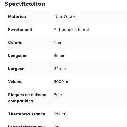
Spécification
un plat. En outre, le moule est garanti sans fuite et sans coulure
de pâte qui reste là où elle doit être.
Matériau
Tôle d'acier
Astuce: utilisez du papier de cuisson pour recouvrir le fond et
Revêtement
Antiadhésif, Émail
démouler ainsi vos gâteaux encore plus facilement.
Coloris
Noir
Longueur
35 cm
Largeur
24 cm
Volume
5000 ml
Plaques de cuisson
Four
compatibles
Thermorésistance
250 °C
Fond résistant aux
Oui