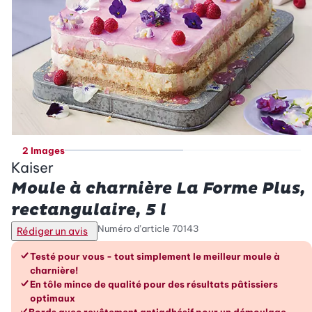
2 Images
Kaiser
Moule à charnière La Forme Plus,
rectangulaire, 5 l
Numéro d’article
70143
Rédiger un avis
Les avantages en un coup d’œil
Testé pour vous - tout simplement le meilleur moule à
charnière!
En tôle mince de qualité pour des résultats pâtissiers
optimaux
Bords avec revêtement antiadhésif pour un démoulage