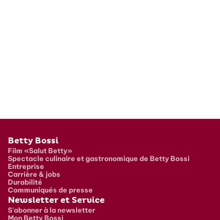
Pied de page
Betty Bossi
Film «Salut Betty»
Spectacle culinaire et gastronomique de Betty Bossi
Entreprise
Carrière & jobs
Durabilité
Communiqués de presse
Newsletter et Service
S'abonner à la newsletter
Mon Betty Bossi