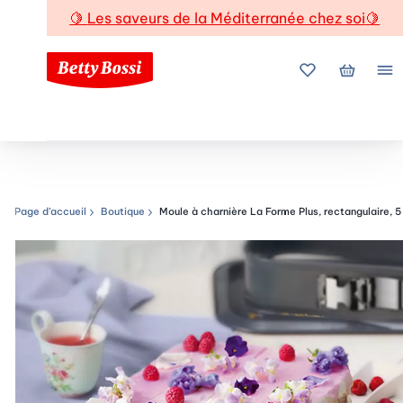
🍋
Les saveurs de la Méditerranée chez soi
🍋
Mes favoris
Mon pani
Me
Page d’accueil
Boutique
Moule à charnière La Forme Plus, rectangulaire, 5 
Chemin de navigation