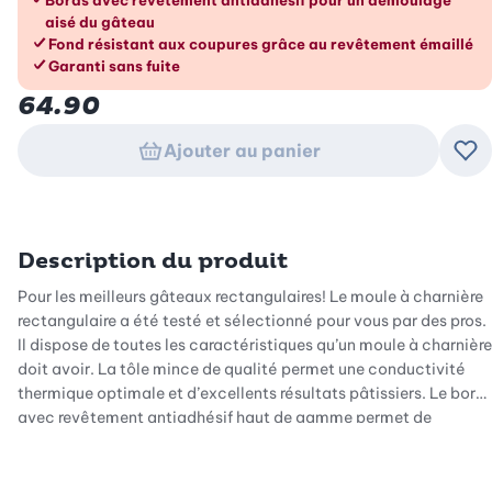
aisé du gâteau
Fond résistant aux coupures grâce au revêtement émaillé
Garanti sans fuite
64.90
Ajouter au panier
Ajo
Description du produit
Pour les meilleurs gâteaux rectangulaires! Le moule à charnière
rectangulaire a été testé et sélectionné pour vous par des pros.
Il dispose de toutes les caractéristiques qu’un moule à charnière
doit avoir. La tôle mince de qualité permet une conductivité
thermique optimale et d’excellents résultats pâtissiers. Le bord
avec revêtement antiadhésif haut de gamme permet de
démouler le gâteau sans problème et le fond résiste aux
coupures grâce à son revêtement émaillé. Vous pouvez couper
votre gâteau directement dans le moule, sans devoir le poser sur