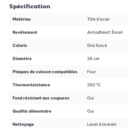
devoir le poser sur un plat. En outre, le moule est garanti sans
Spécification
fuite et sans coulure de pâte qui reste là où elle doit être.
Adapté à de nombreuses recettes Betty Bossi.
Matériau
Tôle d'acier
Suggestion: utilisez du papier de cuisson pour recouvrir le fond
Revêtement
Antiadhésif, Émail
et démouler ainsi vos gâteaux encore plus facilement.
Coloris
Gris foncé
Diamètre
26 cm
Plaques de cuisson compatibles
Four
Thermorésistance
250 °C
Fond résistant aux coupures
Oui
Qualité alimentaire
Oui
Nettoyage
Laver à la main