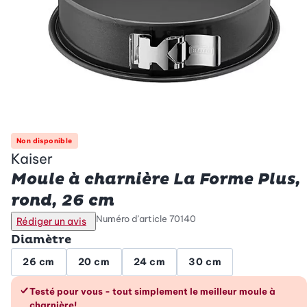
Non disponible
Kaiser
Moule à charnière La Forme Plus,
rond, 26 cm
Numéro d’article
70140
Rédiger un avis
Diamètre
26 cm
20 cm
24 cm
30 cm
Les avantages en un coup d’œil
Testé pour vous - tout simplement le meilleur moule à
charnière!