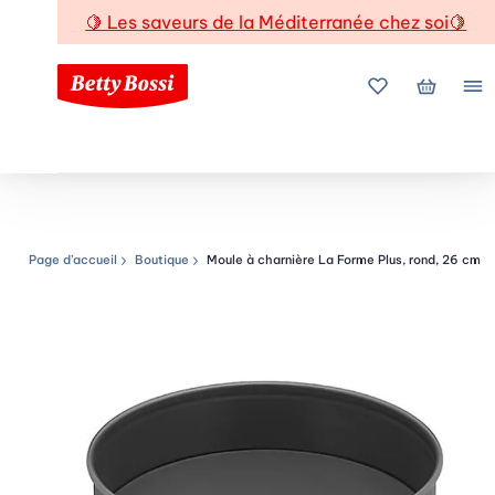
🍋
Les saveurs de la Méditerranée chez soi
🍋
Mes favoris
Mon pani
Me
Page d’accueil
Boutique
Moule à charnière La Forme Plus, rond, 26 cm
Chemin de navigation