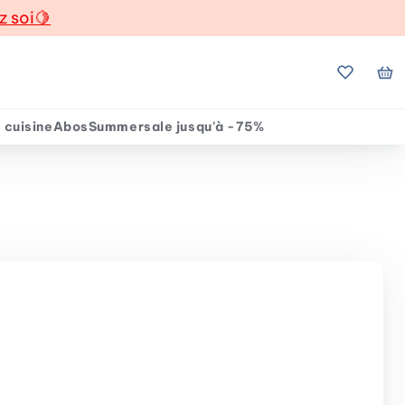
z soi
🍋
Mes favo
Mo
 cuisine
Abos
Summersale jusqu'à -75%