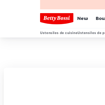
Menu pr
New
Bou
Ustensiles de cuisine
Ustensiles de p
Menu secondair
Chemin de navigation