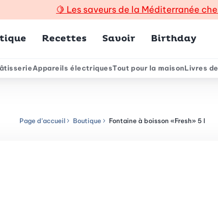
🍋
Les saveurs de la Méditerranée che
incipal
tique
Recettes
Savoir
Birthday
âtisserie
Appareils électriques
Tout pour la maison
Livres de
e
Page d’accueil
Boutique
Fontaine à boisson «Fresh» 5 l