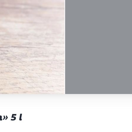
» 5 l