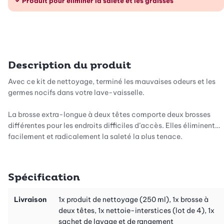
Produit pour éliminer la saleté et les graisses
Description du produit
Avec ce kit de nettoyage, terminé les mauvaises odeurs et les
germes nocifs dans votre lave-vaisselle.
La brosse extra-longue à deux têtes comporte deux brosses
différentes pour les endroits difficiles d’accès. Elles éliminent
facilement et radicalement la saleté la plus tenace.
Le nettoie-interstices souple nettoie même les moindres
recoins et les rainures les plus étroites. Grâce au long manche
Spécification
flexible en matière synthétique, vous atteignez très facilement
les endroits les plus difficiles d’accès. Le revêtement des
Livraison
1x produit de nettoyage (250 ml), 1x brosse à
nettoie-interstices est en microfibres de qualité. Il s’utilise sec
deux têtes, 1x nettoie-interstices (lot de 4), 1x
ou mouillé. Après utilisation, il peut se laver à 60°C et est donc
sachet de lavage et de rangement