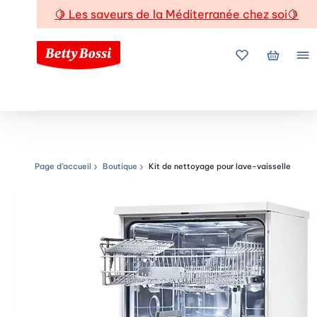
🍋
Les saveurs de la Méditerranée chez soi
🍋
Mes favoris
Mon pani
Me
Page d’accueil
Boutique
Kit de nettoyage pour lave-vaisselle
Chemin de navigation