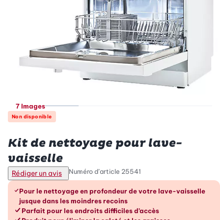
7 Images
Non disponible
Betty Bossi
Kit de nettoyage pour lave-
vaisselle
Numéro d’article
25541
Rédiger un avis
Les avantages en un coup d’œil
Pour le nettoyage en profondeur de votre lave-vaisselle
jusque dans les moindres recoins
Parfait pour les endroits difficiles d’accès