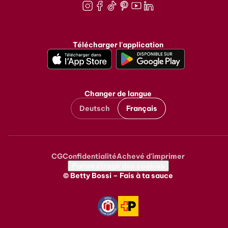
Instagram
Facebook
TikTok
Pinterest
Youtube
LinkedIn
Télécharger l'application
Changer de langue
Deutsch
Français
CG
Confidentialité
Achevé d'imprimer
Metanavigation
Paramétrage des cookies
© Betty Bossi – Fais à ta sauce