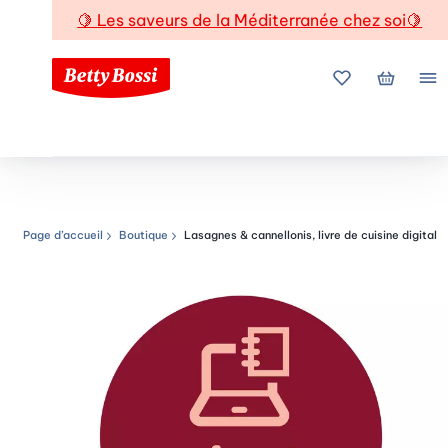
🍋
Les saveurs de la Méditerranée chez soi
🍋
Mes favoris
Mon pani
Me
Page d’accueil
Boutique
Lasagnes & cannellonis, livre de cuisine digital
Chemin de navigation