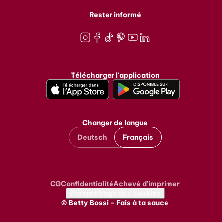
Rester informé
Instagram
Facebook
TikTok
Pinterest
Youtube
LinkedIn
Télécharger l'application
Changer de langue
Deutsch
Français
CG
Confidentialité
Achevé d'imprimer
Metanavigation
Paramétrage des cookies
© Betty Bossi – Fais à ta sauce