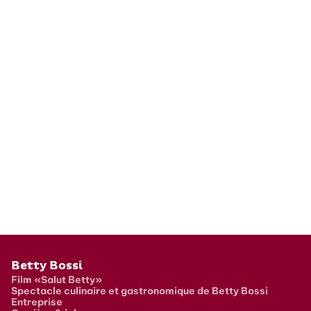
Pied de page
Betty Bossi
Film «Salut Betty»
Spectacle culinaire et gastronomique de Betty Bossi
Entreprise