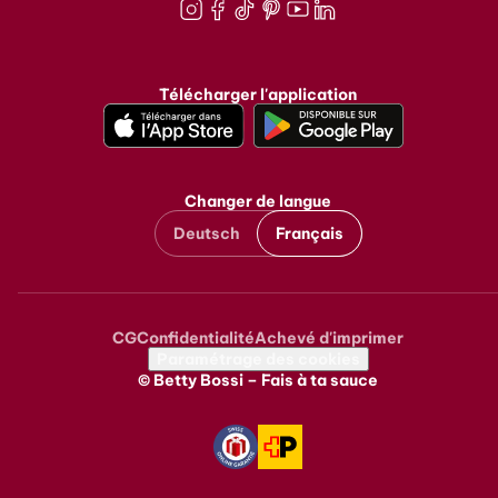
Instagram
Facebook
TikTok
Pinterest
Youtube
LinkedIn
Télécharger l'application
Changer de langue
Deutsch
Français
CG
Confidentialité
Achevé d'imprimer
Metanavigation
Paramétrage des cookies
© Betty Bossi – Fais à ta sauce