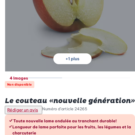
+
1
plus
4 Images
Non disponible
Betty Bossi
Le couteau «nouvelle génération»
Numéro d’article
24265
Rédiger un avis
Les avantages en un coup d’œil
Toute nouvelle lame ondulée au tranchant durable!
Longueur de lame parfaite pour les fruits, les légumes et la
charcuterie