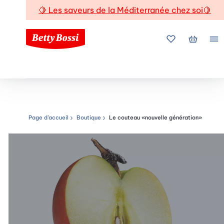
🍋
Les saveurs de la Méditerranée chez soi
🍋
Mes favoris
Mon pani
Me
Page d’accueil
Boutique
Le couteau «nouvelle génération»
Chemin de navigation