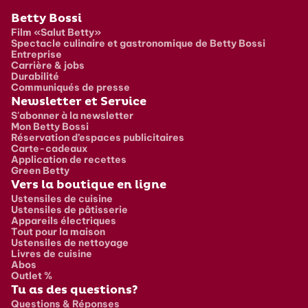
Pied de page
Betty Bossi
Film «Salut Betty»
Spectacle culinaire et gastronomique de Betty Bossi
Entreprise
Carrière & jobs
Durabilité
Communiqués de presse
Newsletter et Service
S'abonner à la newsletter
Mon Betty Bossi
Réservation d’espaces publicitaires
Carte-cadeaux
Application de recettes
Green Betty
Vers la boutique en ligne
Ustensiles de cuisine
Ustensiles de pâtisserie
Appareils électriques
Tout pour la maison
Ustensiles de nettoyage
Livres de cuisine
Abos
Outlet %
Tu as des questions?
Questions & Réponses