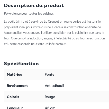
Description du produit
Polyvalence pour toutes les cuisines
La poêle à frire et à servir de Le Creuset en rouge cerise est l'ustensile
polyvalent idéal pour votre cuisine. Grâce à sa construction en fonte de
haute qualité, vous pouvez l'utiliser aussi bien sur la cuisinière que dans le
four. Que ce soit à induction, au gaz, à l'électricité ou au four avec fonction
gril, cette casserole peut être utilisée partout.
Rétention optimale de la chaleur
Spécification
La fonte de cette casserole assure une excellente rétention de la chaleur, ce
qui se traduit par une cuisson homogène. Vos plats sont rôtis de manière
Matériau
Fonte
uniforme et conservent leur chaleur longtemps après la présentation. Idéale
si vous avez des invités ou si vous prévoyez un repas convivial en famille.
Revêtement
Antiadhésif
Design ergonomique
Coloris
Rouge
Grâce à ses poignées élégantes et pratiques, la casserole tient bien dans ta
Longueur
45 cm