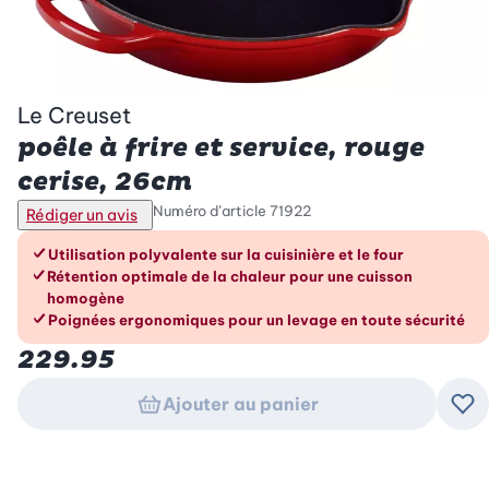
Le Creuset
poêle à frire et service, rouge
cerise, 26cm
Numéro d’article
71922
Rédiger un avis
Les avantages en un coup d’œil
Utilisation polyvalente sur la cuisinière et le four
Rétention optimale de la chaleur pour une cuisson
homogène
Poignées ergonomiques pour un levage en toute sécurité
229.95
Ajouter au panier
Ajo