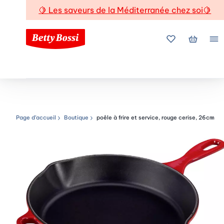
🍋
Les saveurs de la Méditerranée chez soi
🍋
Mes favoris
Mon pani
Me
Page d’accueil
Boutique
poêle à frire et service, rouge cerise, 26cm
Chemin de navigation