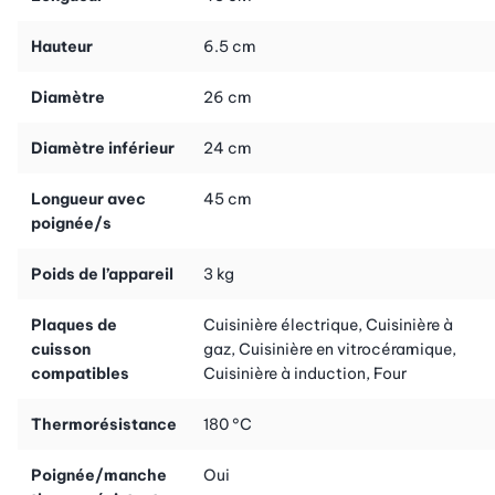
main. La contre-poignée supplémentaire te permet de transporter
légèrement la casserole de la cuisinière à la table. Vous pouvez ainsi servir
Hauteur
6.5 cm
directement à partir de la casserole et présenter son design élégant à la table
du dîner.
Diamètre
26 cm
Diamètre inférieur
24 cm
Longueur avec
45 cm
poignée/s
Poids de l’appareil
3 kg
Plaques de
Cuisinière électrique, Cuisinière à
cuisson
gaz, Cuisinière en vitrocéramique,
compatibles
Cuisinière à induction, Four
Thermorésistance
180 °C
Poignée/manche
Oui