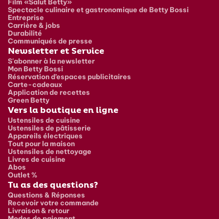
Film «Salut Betty»
Spectacle culinaire et gastronomique de Betty Bossi
Entreprise
Carrière & jobs
Durabilité
Communiqués de presse
Newsletter et Service
S'abonner à la newsletter
Mon Betty Bossi
Réservation d’espaces publicitaires
Carte-cadeaux
Application de recettes
Green Betty
Vers la boutique en ligne
Ustensiles de cuisine
Ustensiles de pâtisserie
Appareils électriques
Tout pour la maison
Ustensiles de nettoyage
Livres de cuisine
Abos
Outlet %
Tu as des questions?
Questions & Réponses
Recevoir votre commande
Livraison & retour
Modes de paiement