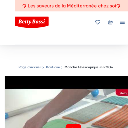
🍋
Les saveurs de la Méditerranée chez soi
🍋
Mes favoris
Mon pani
Me
Page d’accueil
Boutique
Manche télescopique «ERGO»
Chemin de navigation