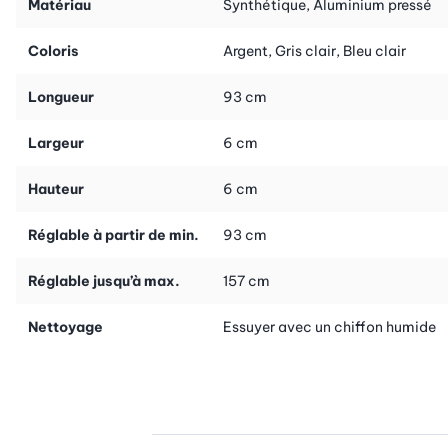
Matériau
Synthétique, Aluminium pressé
et c’est parti!
Coloris
Argent, Gris clair, Bleu clair
Suggestion:
le système de nettoyage «ERGO» (12 pièces)
comprend tous les éléments, en outre vous économisez sur le kit
Longueur
93 cm
complet par rapport au prix à l’unité (n° d’art. 25269).
Largeur
6 cm
Hauteur
6 cm
Réglable à partir de min.
93 cm
Réglable jusqu’à max.
157 cm
Nettoyage
Essuyer avec un chiffon humide