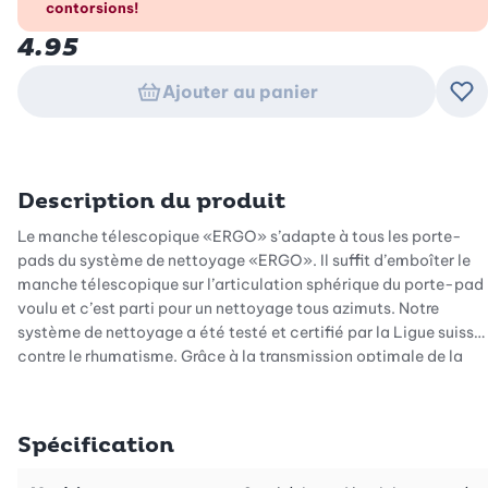
contorsions!
4.95
Ajouter au panier
Ajo
Description du produit
Le manche télescopique «ERGO» s’adapte à tous les porte-
pads du système de nettoyage «ERGO». Il suffit d’emboîter le
manche télescopique sur l’articulation sphérique du porte-pad
voulu et c’est parti pour un nettoyage tous azimuts. Notre
système de nettoyage a été testé et certifié par la Ligue suisse
contre le rhumatisme. Grâce à la transmission optimale de la
force, le dos et les articulations sont ménagés, ce qui prévient
les contractures et les douleurs. Vous travaillez ainsi de manière
particulièrement ergonomique. Utilisation ultrasimple: emboîter
Spécification
le manche télescopique sur l’articulation sphérique, choisir la
hauteur voulue (manche télescopique extensible jusqu’à 1,57 m)