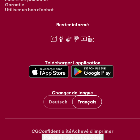
Garantie
Utiliser un bon d'achat
Rester informé
Instagram
Facebook
TikTok
Pinterest
Youtube
LinkedIn
Télécharger l'application
Changer de langue
Deutsch
Français
CG
Confidentialité
Achevé d'imprimer
Metanavigation
Paramétrage des cookies