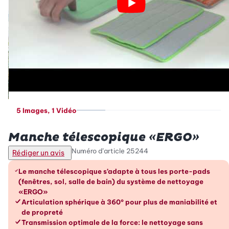
5 Images
, 1 Vidéo
Betty Bossi
Manche télescopique «ERGO»
Numéro d’article
25244
Rédiger un avis
Les avantages en un coup d’œil
Le manche télescopique s’adapte à tous les porte-pads
(fenêtres, sol, salle de bain) du système de nettoyage
«ERGO»
Articulation sphérique à 360° pour plus de maniabilité et
de propreté
Transmission optimale de la force: le nettoyage sans