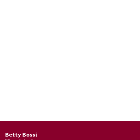
Pied de page
Betty Bossi