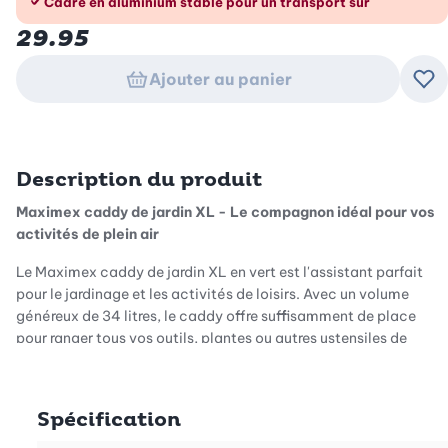
Cadre en aluminium stable pour un transport sûr
29.95
Ajouter au panier
Ajo
Description du produit
Maximex caddy de jardin XL - Le compagnon idéal pour vos
activités de plein air
Le Maximex caddy de jardin XL en vert est l'assistant parfait
pour le jardinage et les activités de loisirs. Avec un volume
généreux de 34 litres, le caddy offre suffisamment de place
pour ranger tous vos outils, plantes ou autres ustensiles de
manière sûre et claire. Que ce soit en pique-nique, en camping
ou dans le jardin, ce caddy fait toujours bonne figure et vous
aide à tout garder en ordre et à portée de main.
Spécification