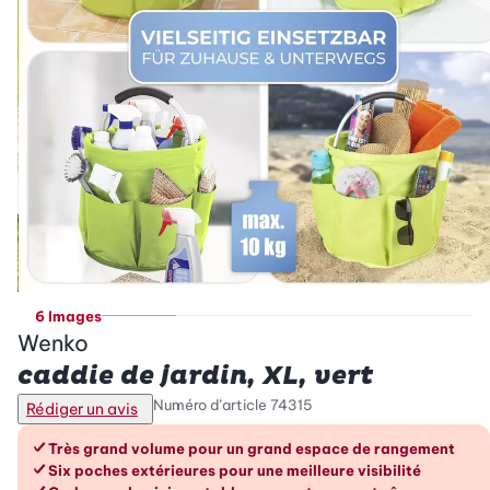
6 Images
Wenko
caddie de jardin, XL, vert
Numéro d’article
74315
Rédiger un avis
Les avantages en un coup d’œil
Très grand volume pour un grand espace de rangement
Six poches extérieures pour une meilleure visibilité