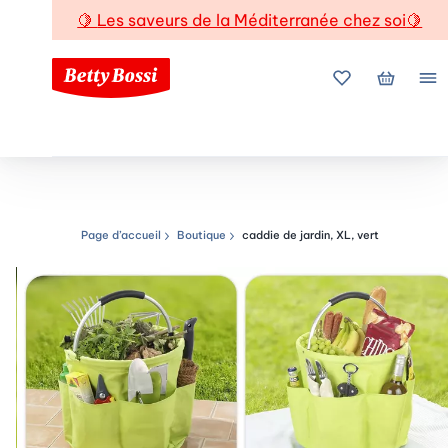
🍋
Les saveurs de la Méditerranée chez soi
🍋
Mes favoris
Mon pani
Me
Page d’accueil
Boutique
caddie de jardin, XL, vert
Chemin de navigation