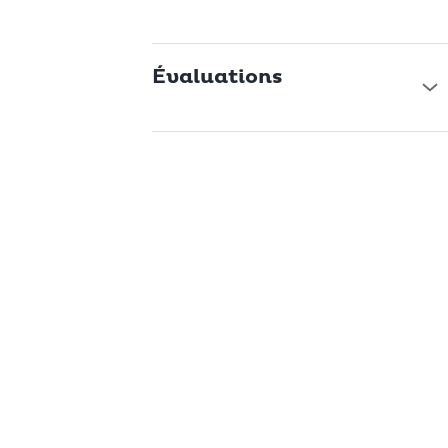
bricolage, ce chariot assure un transport sûr et confortable.
Évaluations