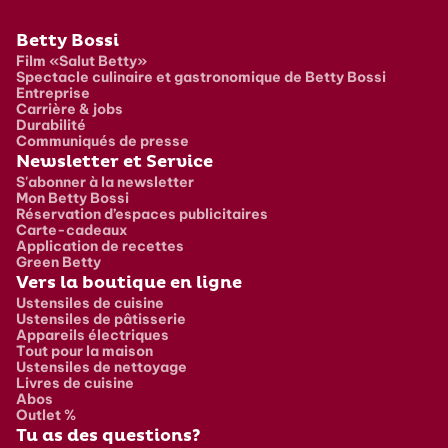
Pied de page
Betty Bossi
Film «Salut Betty»
Spectacle culinaire et gastronomique de Betty Bossi
Entreprise
Carrière & jobs
Durabilité
Communiqués de presse
Newsletter et Service
S'abonner à la newsletter
Mon Betty Bossi
Réservation d’espaces publicitaires
Carte-cadeaux
Application de recettes
Green Betty
Vers la boutique en ligne
Ustensiles de cuisine
Ustensiles de pâtisserie
Appareils électriques
Tout pour la maison
Ustensiles de nettoyage
Livres de cuisine
Abos
Outlet %
Tu as des questions?