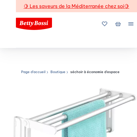
🍋
Les saveurs de la Méditerranée chez soi
🍋
Mes favoris
Mon pani
Me
Page d’accueil
Boutique
séchoir à économie d'espace
Chemin de navigation