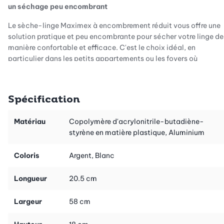
un séchage peu encombrant
Le sèche-linge Maximex à encombrement réduit vous offre une
solution pratique et peu encombrante pour sécher votre linge de
manière confortable et efficace. C'est le choix idéal, en
particulier dans les petits appartements ou les foyers où
l'espace est limité. Grâce à sa fonctionnalité flexible, il utilise
l'espace de manière optimale sans faire de compromis sur la
capacité de séchage.
Spécification
Matériau
Copolymère d'acrylonitrile-butadiène-
Polyvalence d'utilisation
styrène en matière plastique, Aluminium
Il peut être monté aussi bien sur des radiateurs plats que sur des
Coloris
Argent, Blanc
portes ou des murs, ce qui donne au sèchage une grande
flexibilité pour s'adapter à votre espace. Les supports fournis
Longueur
20.5 cm
pour les radiateurs plats permettent une fixation stable, ce qui
vous permet d'utiliser le séchoir en hiver sans perdre un espace
Largeur
58 cm
précieux.