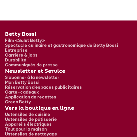
Pied de page
Betty Bossi
Film «Salut Betty»
Spectacle culinaire et gastronomique de Betty Bossi
Entreprise
Carrière & jobs
Durabilité
Communiqués de presse
Newsletter et Service
S'abonner à la newsletter
Mon Betty Bossi
Réservation d’espaces publicitaires
Carte-cadeaux
Application de recettes
Green Betty
Vers la boutique en ligne
Ustensiles de cuisine
Ustensiles de pâtisserie
Appareils électriques
Tout pour la maison
Ustensiles de nettoyage