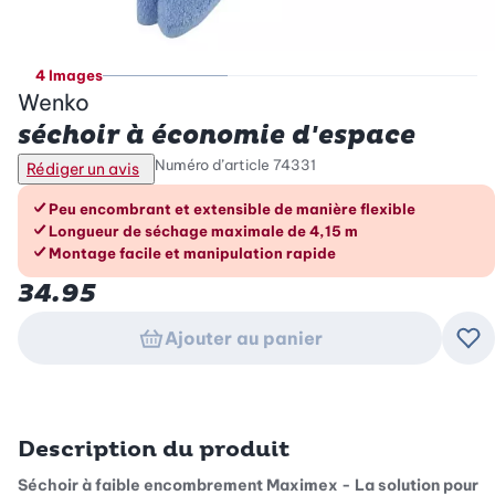
4 Images
Wenko
séchoir à économie d'espace
Numéro d’article
74331
Rédiger un avis
Les avantages en un coup d’œil
Peu encombrant et extensible de manière flexible
Longueur de séchage maximale de 4,15 m
Montage facile et manipulation rapide
34.95
Ajouter au panier
Ajo
Description du produit
Séchoir à faible encombrement Maximex - La solution pour