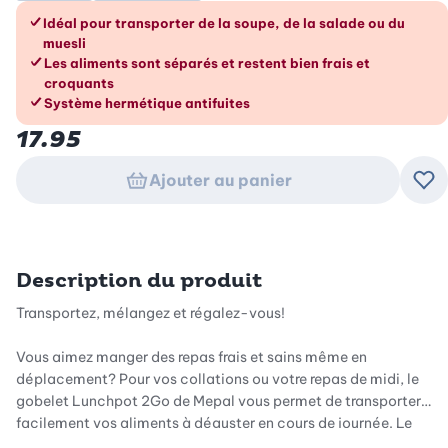
Les avantages en un coup d’œil
Idéal pour transporter de la soupe, de la salade ou du
muesli
Les aliments sont séparés et restent bien frais et
croquants
Système hermétique antifuites
17.95
Ajouter au panier
Ajo
Description du produit
Transportez, mélangez et régalez-vous!
Vous aimez manger des repas frais et sains même en
déplacement? Pour vos collations ou votre repas de midi, le
gobelet Lunchpot 2Go de Mepal vous permet de transporter
facilement vos aliments à déguster en cours de journée. Le
gobelet Lunchpot 2Go est absolument hermétique.