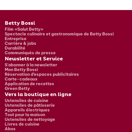
Pied de page
Betty Bossi
Film «Salut Betty»
Spectacle culinaire et gastronomique de Betty Bossi
Entreprise
Carrière & jobs
Durabilité
Communiqués de presse
Newsletter et Service
S'abonner à la newsletter
Mon Betty Bossi
Réservation d’espaces publicitaires
Carte-cadeaux
Application de recettes
Green Betty
Vers la boutique en ligne
Ustensiles de cuisine
Ustensiles de pâtisserie
Appareils électriques
Tout pour la maison
Ustensiles de nettoyage
Livres de cuisine
Abos