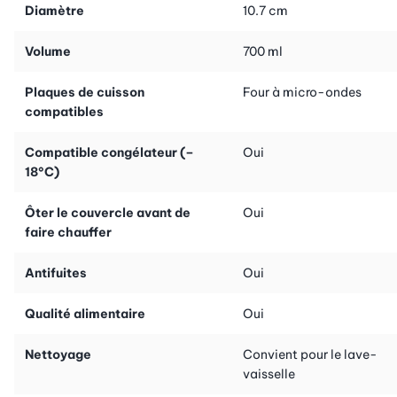
couvercle est lui aussi hermétique. Il contient 2 dl de liquide ou
Diamètre
10.7 cm
75 g de muesli, de croûtons ou de fruits.
Le gobelet Lunchpot 2Go est adapté au micro-ondes (retirez le
Volume
700 ml
couvercle). Vous pouvez donc réchauffer votre porridge le
matin ou votre potage à midi.
Plaques de cuisson
Four à micro-ondes
Le gobelet Lunchpot 2Go de Mepal résiste au congélateur. Il
compatibles
passe au lave-vaisselle. Ce produit est exempt de BPA. Il est
fabriqué en Hollande.
Compatible congélateur (–
Oui
18°C)
Ôter le couvercle avant de
Oui
faire chauffer
Antifuites
Oui
Qualité alimentaire
Oui
Nettoyage
Convient pour le lave-
vaisselle