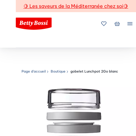
🍋
Les saveurs de la Méditerranée chez soi
🍋
Mes favoris
Mon pani
Me
Page d’accueil
Boutique
gobelet Lunchpot 2Go blanc
Chemin de navigation