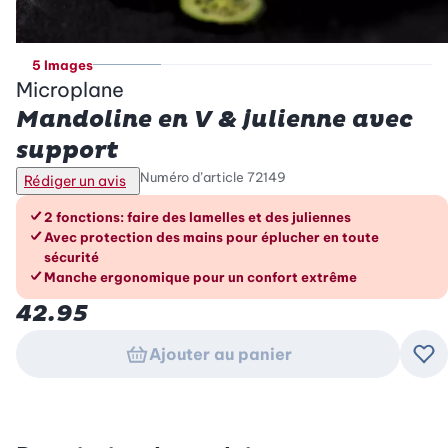
5 Images
Microplane
Mandoline en V & julienne avec
support
Numéro d’article
72149
Rédiger un avis
Les avantages en un coup d’œil
2 fonctions: faire des lamelles et des juliennes
Avec protection des mains pour éplucher en toute
sécurité
Manche ergonomique pour un confort extrême
42.95
Ajouter au panier
Ajo