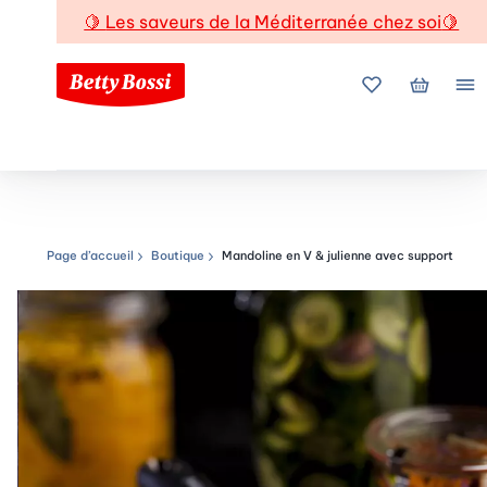
🍋
Les saveurs de la Méditerranée chez soi
🍋
Mes favoris
Mon pani
Me
Page d’accueil
Boutique
Mandoline en V & julienne avec support
Chemin de navigation