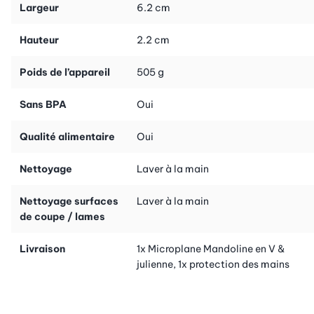
Largeur
6.2 cm
également une protection pour les mains, pour que vous
puissiez couper vos morceaux de légumes sans danger.
Hauteur
2.2 cm
Quand la mandoline en V de Microplane aura trouvé sa place
dans la cuisine, vous ne voudrez plus y renoncer. Autre point
Poids de l’appareil
505 g
positif: comme les lames aiguisées comme des rasoirs sont en
acier robuste de haute qualité, même les légumes plus durs
Sans BPA
Oui
comme le céleri peuvent être découpés sans souci.
Qualité alimentaire
Oui
Nettoyage
Laver à la main
Nettoyage surfaces
Laver à la main
de coupe / lames
Livraison
1x Microplane Mandoline en V &
julienne, 1x protection des mains