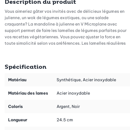
Description du produit
Vous aimeriez gâter vos invités avec de délicieux légumes en
julienne, un wok de légumes exotiques, ou une salade
craquante? La mandoline à julienne en V Microplane avec
support permet de faire les lamelles de légumes parfaites pour
vos recettes végétariennes. Vous pouvez ajuster la force en
toute simplicité selon vos préférences. Les lamelles régulières
et lisses sont vraiment magnifiques! Qu'elles soient
extrêmement fines ou bien généreuses - c'est vous qui voyez
selon votre créativité.
Spécification
Toutefois, la mandoline à légumes de Microplane peut faire bien
plus! Si nécessaire, la partie couteau peut se transformer en
Matériau
Synthétique, Acier inoxydable
fonction julienne. Vous obtenez ainsi des tranches de légumes
délicieuses en forme d'allumettes, qui font de vos woks des
Matériau des lames
Acier inoxydable
recettes irrésistibles.
Coloris
Argent, Noir
Le manche ergonomique tient parfaitement en main et la base
antidérapante assure le soutien parfait lors du tranchage des
Longueur
24.5 cm
légumes. Et évidemment, les designers de Microplane ont
également pensé à la sécurité des doigts: le kit contient