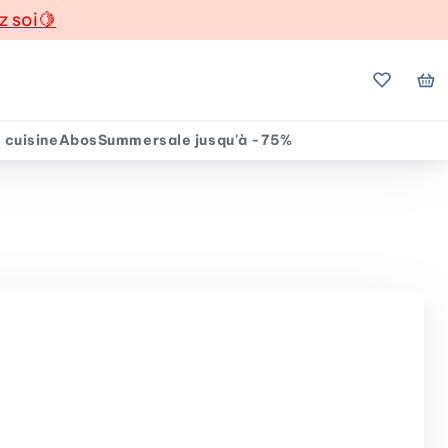
z soi
🍋
Mes favo
Mo
 cuisine
Abos
Summersale jusqu'à -75%