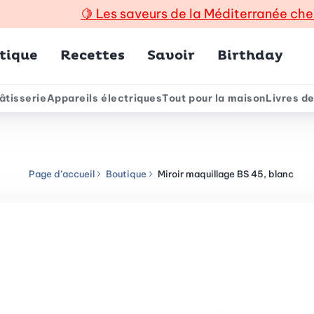
🍋
Les saveurs de la Méditerranée che
incipal
tique
Recettes
Savoir
Birthday
âtisserie
Appareils électriques
Tout pour la maison
Livres de
e
Page d’accueil
Boutique
Miroir maquillage BS 45, blanc