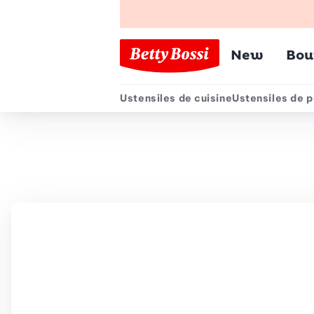
Menu pr
New
Bou
Ustensiles de cuisine
Ustensiles de p
Menu secondair
Chemin de navigation