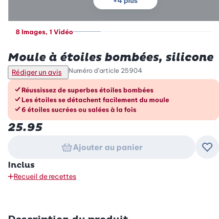
+
4
plus
8 Images
, 1 Vidéo
Betty Bossi
Moule à étoiles bombées, silicone
Numéro d’article
25904
Rédiger un avis
Les avantages en un coup d’œil
Réussissez de superbes étoiles bombées
Les étoiles se détachent facilement du moule
6 étoiles sucrées ou salées à la fois
25.95
Ajouter au panier
Ajo
Inclus
Recueil de recettes