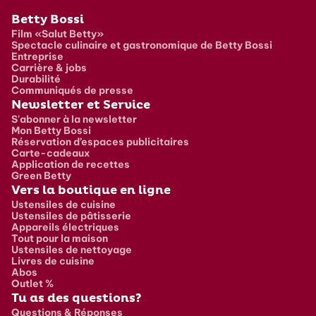
Pied de page
Betty Bossi
Film «Salut Betty»
Spectacle culinaire et gastronomique de Betty Bossi
Entreprise
Carrière & jobs
Durabilité
Communiqués de presse
Newsletter et Service
S'abonner à la newsletter
Mon Betty Bossi
Réservation d’espaces publicitaires
Carte-cadeaux
Application de recettes
Green Betty
Vers la boutique en ligne
Ustensiles de cuisine
Ustensiles de pâtisserie
Appareils électriques
Tout pour la maison
Ustensiles de nettoyage
Livres de cuisine
Abos
Outlet %
Tu as des questions?
Questions & Réponses