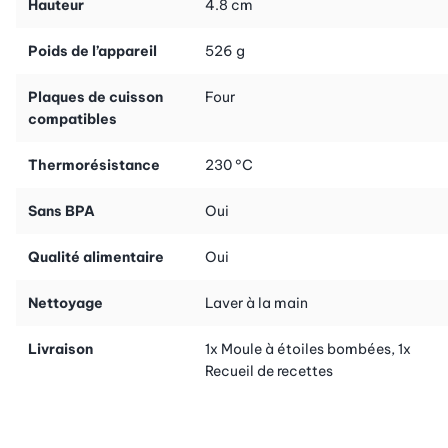
Hauteur
4.8 cm
recettes sucrées et salées. Toutes ces recettes sont adaptées à
ce moule.
Poids de l’appareil
526 g
Plaques de cuisson
Four
compatibles
Thermorésistance
230 °C
Sans BPA
Oui
Qualité alimentaire
Oui
Nettoyage
Laver à la main
Livraison
1x Moule à étoiles bombées, 1x
Recueil de recettes