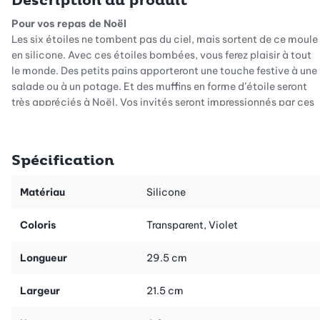
Description du produit
Pour vos repas de Noël
Les six étoiles ne tombent pas du ciel, mais sortent de ce moule
en silicone. Avec ces étoiles bombées, vous ferez plaisir à tout
le monde. Des petits pains apporteront une touche festive à une
salade ou à un potage. Et des muffins en forme d’étoile seront
très appréciés à Noël. Vos invités seront impressionnés par ces
étoiles faciles à réaliser avec ce moule.
Autre idée: pâtissez des muffins en forme d’étoile et décorez-
Spécification
les à votre guise. Glaçage, sucre glace ou vermicelles de sucre:
laissez libre cours à votre imagination.
Matériau
Silicone
Voici comment procéder:
Ce moule en silicone vous permet d’obtenir facilement six
Coloris
Transparent, Violet
étoiles bombées. Versez la pâte dans les cavités, refermez le
moule et mettez-le au four. Après la cuisson, les étoiles se
Longueur
29.5 cm
détacheront facilement. Aucun risque de brisures ni de résidus
dans le moule!
Largeur
21.5 cm
Le moule à étoiles est livré avec un recueil de 5 délicieuses