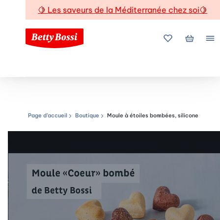
🍋
Les saveurs de la Méditerranée chez soi
🍋
Mes favoris
Mon pani
Me
Page d’accueil
Boutique
Moule à étoiles bombées, silicone
Chemin de navigation