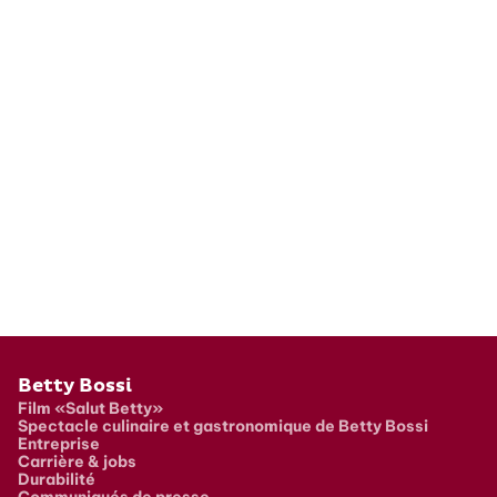
Pied de page
Betty Bossi
Film «Salut Betty»
Spectacle culinaire et gastronomique de Betty Bossi
Entreprise
Carrière & jobs
Durabilité
Communiqués de presse