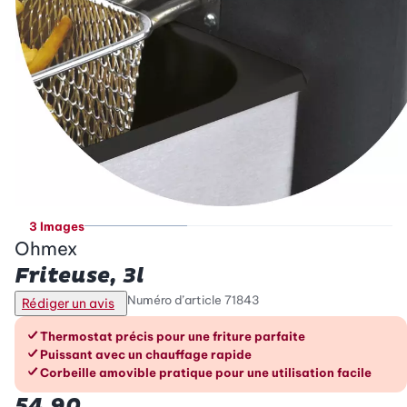
3 Images
Ohmex
Friteuse, 3l
Numéro d’article
71843
Rédiger un avis
Les avantages en un coup d’œil
Thermostat précis pour une friture parfaite
Puissant avec un chauffage rapide
Corbeille amovible pratique pour une utilisation facile
54.90