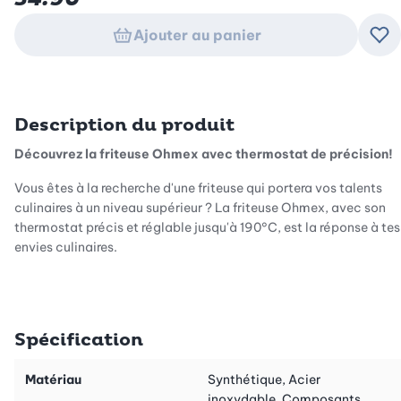
Ajouter au panier
Ajo
Description du produit
Découvrez la friteuse Ohmex avec thermostat de précision!
Vous êtes à la recherche d'une friteuse qui portera vos talents
culinaires à un niveau supérieur ? La friteuse Ohmex, avec son
thermostat précis et réglable jusqu'à 190°C, est la réponse à tes
envies culinaires.
Efficace et puissante
Spécification
Avec son impressionnante puissance de 1700W et sa capacité
d'huile de 3,0 litres, cette friteuse vous offre tout ce dont vous
Matériau
Synthétique, Acier
avez besoin pour des délices parfaitement rôtis. Le grand
inoxydable, Composants