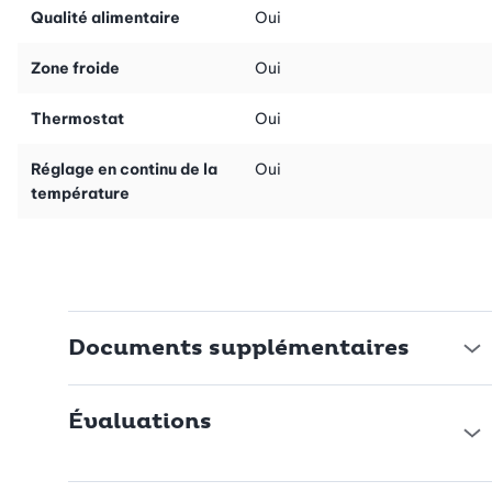
passer moins de temps à faire la vaisselle et plus de temps à
Qualité alimentaire
Oui
savourer vos repas.
Zone froide
Oui
Thermostat
Oui
Réglage en continu de la
Oui
température
Documents supplémentaires
Évaluations