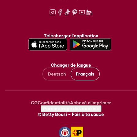
Instagram
Facebook
TikTok
Pinterest
Youtube
LinkedIn
Télécharger l'application
Changer de langue
Deutsch
Français
CG
Confidentialité
Achevé d'imprimer
Metanavigation
Paramétrage des cookies
© Betty Bossi – Fais à ta sauce