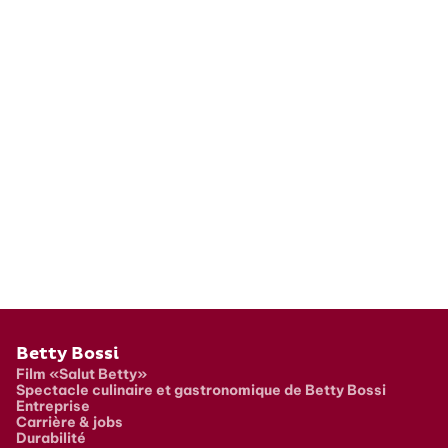
Pied de page
Betty Bossi
Film «Salut Betty»
Spectacle culinaire et gastronomique de Betty Bossi
Entreprise
Carrière & jobs
Durabilité