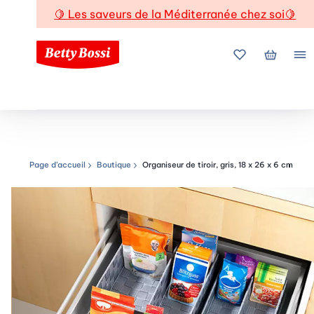
🍋
Les saveurs de la Méditerranée chez soi
🍋
Mes favoris
Mon pani
Me
Page d’accueil
Boutique
Organiseur de tiroir, gris, 18 x 26 x 6 cm
Chemin de navigation