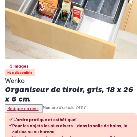
3 Images
Non disponible
Wenko
Organiseur de tiroir, gris, 18 x 26
x 6 cm
Numéro d’article
74117
Rédiger un avis
Les avantages en un coup d’œil
L’ordre pratique et esthétique!
Pour les objets les plus divers - dans la salle de bains, la
cuisine ou au bureau