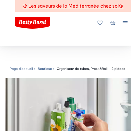
🍋
Les saveurs de la Méditerranée chez soi
🍋
Mes favoris
Mon pani
Me
Page d’accueil
Boutique
Organiseur de tubes, Press&Roll - 2 pièces
Chemin de navigation