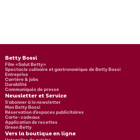
Pied de page
Betty Bossi
Film «Salut Betty»
Spectacle culinaire et gastronomique de Betty Bossi
Entreprise
Carrière & jobs
Durabilité
Communiqués de presse
Newsletter et Service
S'abonner à la newsletter
Mon Betty Bossi
Réservation d’espaces publicitaires
Carte-cadeaux
Application de recettes
Green Betty
Vers la boutique en ligne
Ustensiles de cuisine