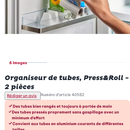
6 Images
Betty Bossi
Organiseur de tubes, Press&Roll -
2 pièces
Numéro d’article
40582
Rédiger un avis
Les avantages en un coup d’œil
Des tubes bien rangés et toujours à portée de main
Des tubes pressés proprement sans gaspillage avec un
minimum d’effort
Convient aux tubes en aluminium courants de différentes
tailles