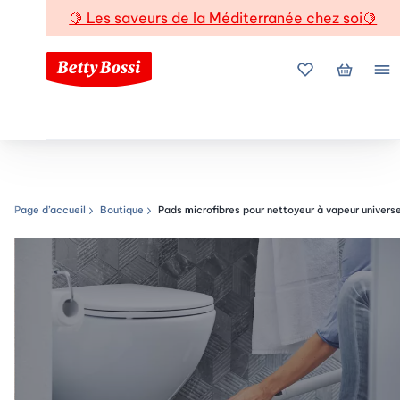
🍋
Les saveurs de la Méditerranée chez soi
🍋
Mes favoris
Mon pani
Me
Page d’accueil
Boutique
Pads microfibres pour nettoyeur à vapeur universe
Chemin de navigation