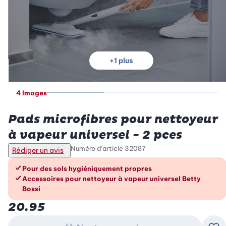
+
1
plus
4 Images
Betty Bossi
Pads microfibres pour nettoyeur
à vapeur universel - 2 pces
Numéro d’article
32087
Rédiger un avis
Les avantages en un coup d’œil
Pour des sols hygiéniquement propres
Accessoires pour nettoyeur à vapeur universel Betty
Bossi
20.95