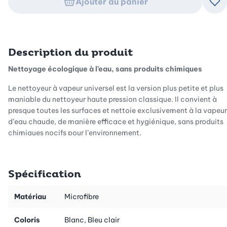
Ajouter au panier
Ajo
Description du produit
Nettoyage écologique à l’eau, sans produits chimiques
Le nettoyeur à vapeur universel est la version plus petite et plus
maniable du nettoyeur haute pression classique. Il convient à
presque toutes les surfaces et nettoie exclusivement à la vapeur
d’eau chaude, de manière efficace et hygiénique, sans produits
chimiques nocifs pour l’environnement.
Élimine les germes dans toute la maison
Alors que la vapeur chaude nettoie en profondeur les grandes
Spécification
surfaces ou les recoins et détruit les bactéries, les pads en
microfibre de haute qualité capturent la saleté, la poussière et
Matériau
Microfibre
même les plus petites particules. Non seulement vous faites
briller vos sols, mais consommez moins d’eau avec le nettoyage
Coloris
Blanc, Bleu clair
à la vapeur et ne produisez pas de déchets en utilisant des pads