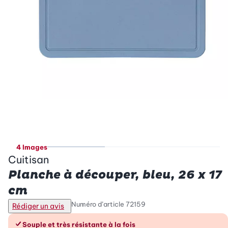
4 Images
Cuitisan
Planche à découper, bleu, 26 x 17
cm
Numéro d’article
72159
Rédiger un avis
Les avantages en un coup d’œil
Souple et très résistante à la fois