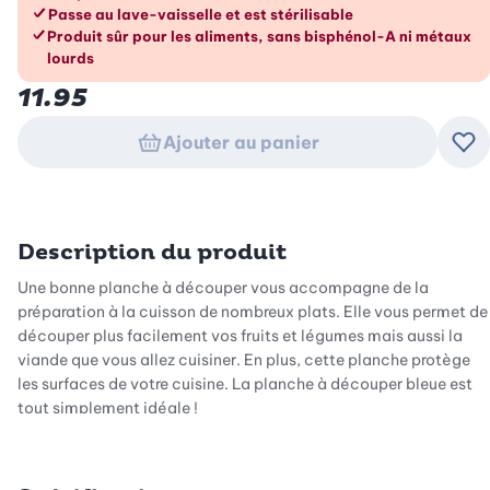
Passe au lave-vaisselle et est stérilisable
Produit sûr pour les aliments, sans bisphénol-A ni métaux
lourds
11.95
Ajouter au panier
Ajo
Description du produit
Une bonne planche à découper vous accompagne de la
préparation à la cuisson de nombreux plats. Elle vous permet de
découper plus facilement vos fruits et légumes mais aussi la
viande que vous allez cuisiner. En plus, cette planche protège
les surfaces de votre cuisine. La planche à découper bleue est
tout simplement idéale !
Cette planche a été conçue en polyuréthane thermoplastique.
Il s'agit d'un matériau très souple qui présente également une