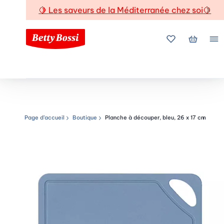
🍋
Les saveurs de la Méditerranée chez soi
🍋
Mes favoris
Mon pani
Me
Page d’accueil
Boutique
Planche à découper, bleu, 26 x 17 cm
Chemin de navigation