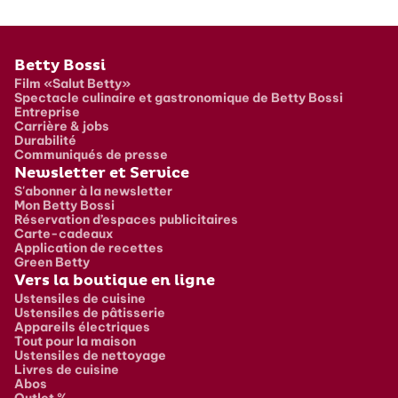
Pied de page
Betty Bossi
Film «Salut Betty»
Spectacle culinaire et gastronomique de Betty Bossi
Entreprise
Carrière & jobs
Durabilité
Communiqués de presse
Newsletter et Service
S'abonner à la newsletter
Mon Betty Bossi
Réservation d’espaces publicitaires
Carte-cadeaux
Application de recettes
Green Betty
Vers la boutique en ligne
Ustensiles de cuisine
Ustensiles de pâtisserie
Appareils électriques
Tout pour la maison
Ustensiles de nettoyage
Livres de cuisine
Abos
Outlet %