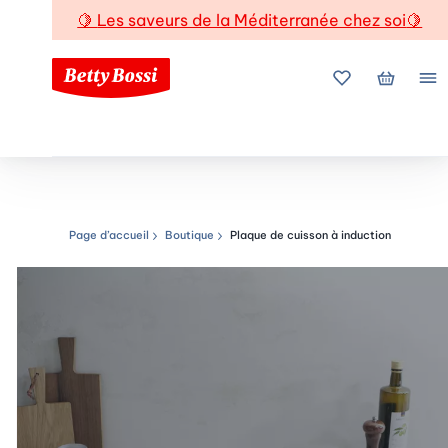
🍋
Les saveurs de la Méditerranée chez soi
🍋
Mes favoris
Mon pani
Me
Page d’accueil
Boutique
Plaque de cuisson à induction
Chemin de navigation