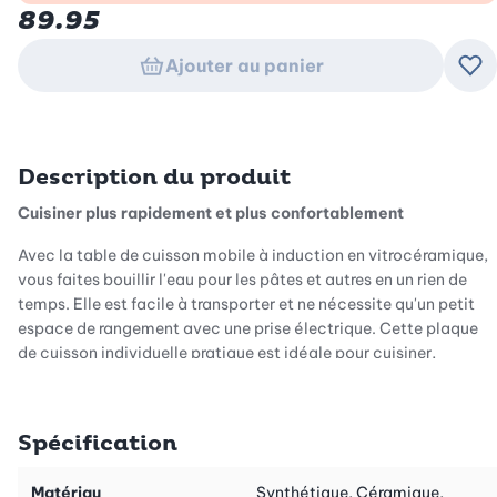
89.95
Ajouter au panier
Ajo
Description du produit
Cuisiner plus rapidement et plus confortablement
Avec la table de cuisson mobile à induction en vitrocéramique,
vous faites bouillir l'eau pour les pâtes et autres en un rien de
temps. Elle est facile à transporter et ne nécessite qu'un petit
espace de rangement avec une prise électrique. Cette plaque
de cuisson individuelle pratique est idéale pour cuisiner,
réchauffer ou garder au chaud en camping ou en appartement.
Elle peut également être utilisée dans une petite cuisine
d'étudiant ou un coin cuisine dans un abri de jardin. Il suffit de la
Spécification
brancher et c'est parti.
Un gain de temps et d'énergie considérable
Matériau
Synthétique, Céramique,