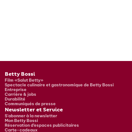
Pied de page
Betty Bossi
Film «Salut Betty»
Spectacle culinaire et gastronomique de Betty Bossi
Entreprise
Carrière & jobs
Durabilité
Communiqués de presse
Newsletter et Service
S'abonner à la newsletter
Mon Betty Bossi
Réservation d’espaces publicitaires
Carte-cadeaux