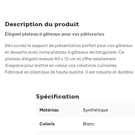
Description du produit
Élégant plateau à gâteaux pour vos pâtisseries
Découvrez le support de présentation parfait pour vos gâteaux
et desserts avec notre plateau à gâteaux rectangulaire. Ce
plateau élégant mesure 40 x 13 cm et offre amplement
d'espace pour mettre en valeur vos créations culinaires.
Fabriqué en plastique de haute qualité, il est robuste et durable.
Design élégant en blanc
Spécification
La couleur blanche simple de ce plateau à gâteaux se fond
Matériau
Synthétique
parfaitement dans toute décoration de table et met en valeur
vos pâtisseries. Son design intemporel en fait un accessoire
Coloris
Blanc
polyvalent qui ne devrait manquer à aucune fête.