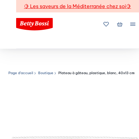
🍋
Les saveurs de la Méditerranée chez soi
🍋
Mes favoris
Mon pani
Me
Page d’accueil
Boutique
Plateau à gâteau, plastique, blanc, 40x13 cm
Chemin de navigation