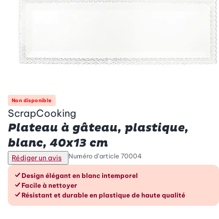
Non disponible
ScrapCooking
Plateau à gâteau, plastique,
blanc, 40x13 cm
Numéro d’article
70004
Rédiger un avis
Les avantages en un coup d’œil
Design élégant en blanc intemporel
Facile à nettoyer
Résistant et durable en plastique de haute qualité