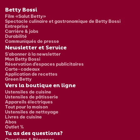
Pied de page
Betty Bossi
Film «Salut Betty»
Spectacle culinaire et gastronomique de Betty Bossi
Entreprise
Carrière & jobs
Durabilité
Communiqués de presse
Newsletter et Service
S'abonner à la newsletter
Mon Betty Bossi
Réservation d’espaces publicitaires
Carte-cadeaux
Application de recettes
Green Betty
Vers la boutique en ligne
Ustensiles de cuisine
Ustensiles de pâtisserie
Appareils électriques
Tout pour la maison
Ustensiles de nettoyage
Livres de cuisine
Abos
Outlet %
Tu as des questions?
Questions & Réponses