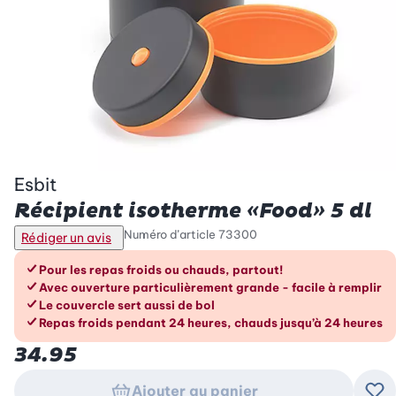
Esbit
Récipient isotherme «Food» 5 dl
Numéro d’article
73300
Rédiger un avis
Les avantages en un coup d’œil
Pour les repas froids ou chauds, partout!
Avec ouverture particulièrement grande - facile à remplir
Le couvercle sert aussi de bol
Repas froids pendant 24 heures, chauds jusqu’à 24 heures
34.95
Ajouter au panier