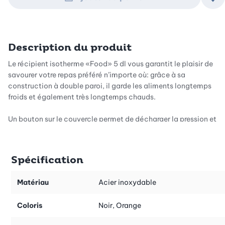
Ajo
Description du produit
Le récipient isotherme «Food» 5 dl vous garantit le plaisir de
savourer votre repas préféré n’importe où: grâce à sa
construction à double paroi, il garde les aliments longtemps
froids et également très longtemps chauds.
Un bouton sur le couvercle permet de décharger la pression et
garantit une utilisation simple. Jugez vous-même du stockage
de la chaleur: une température de remplissage de 98°C est
encore de 65°C après 6 heures, de 45°C après 12 heures et de
Spécification
30°C après 24 heures.
Matériau
Acier inoxydable
Le récipient isotherme «Food» est disponible dans notre
boutique en ligne avec une capacité de 1 l aussi.
Coloris
Noir, Orange