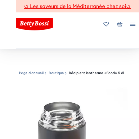
🍋
Les saveurs de la Méditerranée chez soi
🍋
Mes favoris
Mon pani
Me
Page d’accueil
Boutique
Récipient isotherme «Food» 5 dl
Chemin de navigation