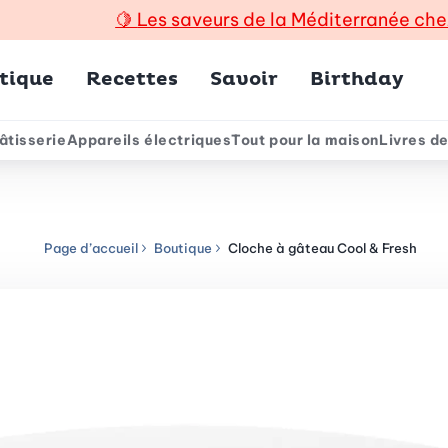
🍋
Les saveurs de la Méditerranée che
incipal
tique
Recettes
Savoir
Birthday
âtisserie
Appareils électriques
Tout pour la maison
Livres de
e
Page d’accueil
Boutique
Cloche à gâteau Cool & Fresh