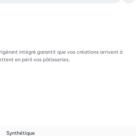
igérant intégré garantit que vos créations arrivent à
ttent en péril vos pâtisseries.
lient le couvercle à la base en toute sécurité, tandis que
anière optimale.
Synthétique