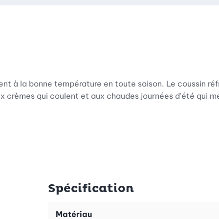
nt à la bonne température en toute saison. Le coussin réfr
ux crèmes qui coulent et aux chaudes journées d'été qui me
aux et vos tartes sans effort. Deux glissières pratiques re
sé. Vos œuvres d'art sucrées sont toujours protégées de m
Spécification
Matériau