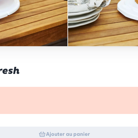
resh
p d’œil
Ajouter au panier