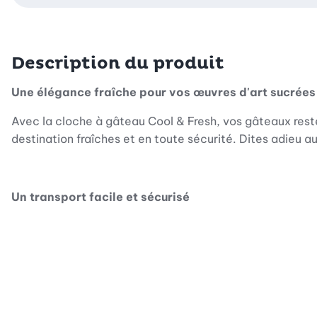
Description du produit
Une élégance fraîche pour vos œuvres d'art sucrées
Avec la cloche à gâteau Cool & Fresh, vos gâteaux reste
destination fraîches et en toute sécurité. Dites adieu a
Un transport facile et
sécurisé
Grâce à son design bien pensé, vous transportez vos gâte
la poignée de transport pratique permet un transport ai