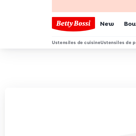
Menu pr
New
Bou
Ustensiles de cuisine
Ustensiles de p
Menu secondair
Chemin de navigation