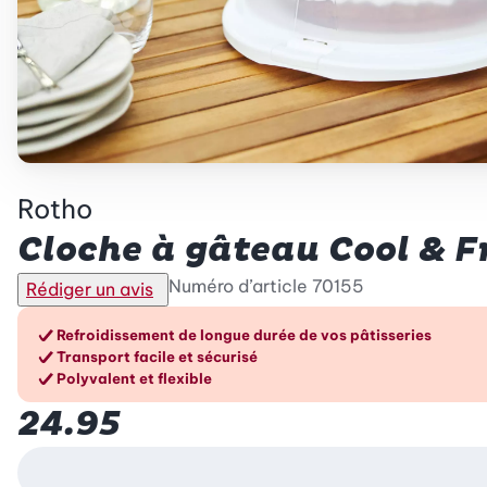
Rotho
Cloche à gâteau Cool & F
Numéro d’article
70155
Rédiger un avis
Les avantages en un cou
Refroidissement de longue durée de vos pâtisseries
Transport facile et sécurisé
Polyvalent et flexible
24.95