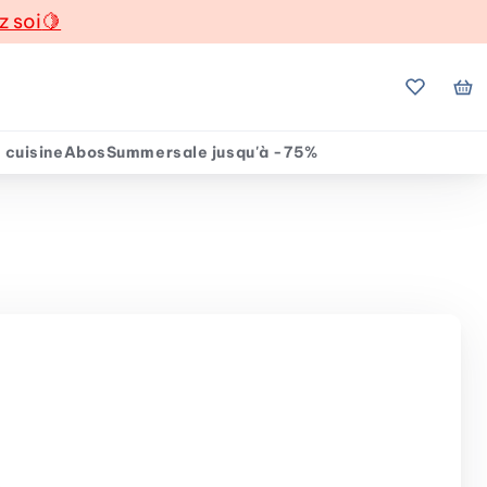
z soi
🍋
Mes favo
Mo
 cuisine
Abos
Summersale jusqu'à -75%