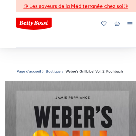
🍋
Les saveurs de la Méditerranée chez soi
🍋
Mes favoris
Mon pani
Me
Page d’accueil
Boutique
Weber's Grillbibel Vol. 2, Kochbuch
Chemin de navigation