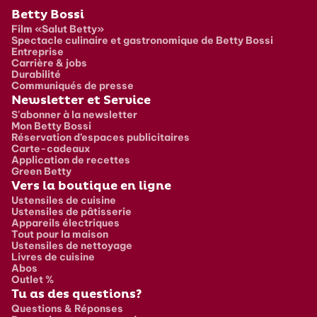
Pied de page
Betty Bossi
Film «Salut Betty»
Spectacle culinaire et gastronomique de Betty Bossi
Entreprise
Carrière & jobs
Durabilité
Communiqués de presse
Newsletter et Service
S'abonner à la newsletter
Mon Betty Bossi
Réservation d’espaces publicitaires
Carte-cadeaux
Application de recettes
Green Betty
Vers la boutique en ligne
Ustensiles de cuisine
Ustensiles de pâtisserie
Appareils électriques
Tout pour la maison
Ustensiles de nettoyage
Livres de cuisine
Abos
Outlet %
Tu as des questions?
Questions & Réponses