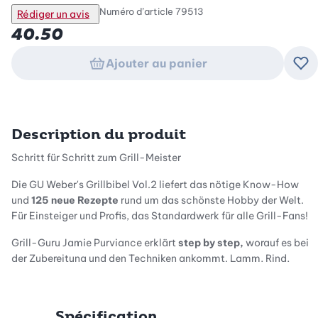
Numéro d’article
79513
Rédiger un avis
40.50
Ajouter au panier
Ajo
Description du produit
Schritt für Schritt zum Grill-Meister
Die GU Weber's Grillbibel Vol.2 liefert das nötige Know-How
und
125 neue Rezepte
rund um das schönste Hobby der Welt.
Für Einsteiger und Profis, das Standardwerk für alle Grill-Fans!
Grill-Guru Jamie Purviance erklärt
step by step,
worauf es bei
der Zubereitung und den Techniken ankommt. Lamm, Rind,
Schwein, Fisch, Gemüse, Meeresfrüchte - mit Weber lässt sich
alles grillen, egal ob mit Gas oder Holzkohle. Hawaiian-Style-
Cheeseburger, Hoisin-Ingwer-Steak oder Honig-Teriyaki-
Spécification