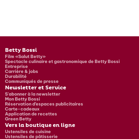
Pied de page
Betty Bossi
Film «Salut Betty»
Spectacle culinaire et gastronomique de Betty Bossi
Entreprise
Carrière & jobs
Durabilité
Communiqués de presse
Newsletter et Service
S'abonner à la newsletter
Mon Betty Bossi
Réservation d’espaces publicitaires
Carte-cadeaux
Application de recettes
Green Betty
Vers la boutique en ligne
Ustensiles de cuisine
Ustensiles de pâtisserie