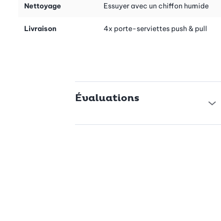
Nettoyage
Essuyer avec un chiffon humide
cuisine, mais aussi sur les portes et les armoires de la salle de
bains. Sa polyvalence et sa finition de haute qualité sont
convaincantes dans chaque pièce de votre maison.
Livraison
4x porte-serviettes push & pull
Évaluations