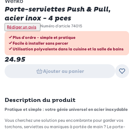
Wenko
Porte-serviettes Push & Pull,
acier inox - 4 pces
Numéro d’article
74015
Rédiger un avis
Les avantages en un coup d’œil
Plus d'ordre - simple et pratique
Facile à installer sans percer
Utilisation polyvalente dans la cuisine et la salle de bains
24.95
Ajouter au panier
Ajo
Description du produit
Pratique et simple : votre génie universel en acier inoxydable
Vous cherchez une solution peu encombrante pour garder vos
torchons, serviettes ou maniques à portée de main ? Le porte-