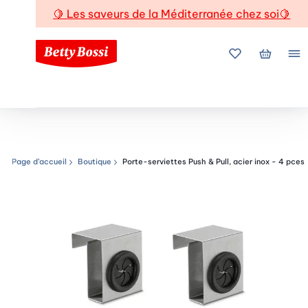
🍋
Les saveurs de la Méditerranée chez soi
🍋
Mes favoris
Mon pani
Me
Page d’accueil
Boutique
Porte-serviettes Push & Pull, acier inox - 4 pces
Chemin de navigation