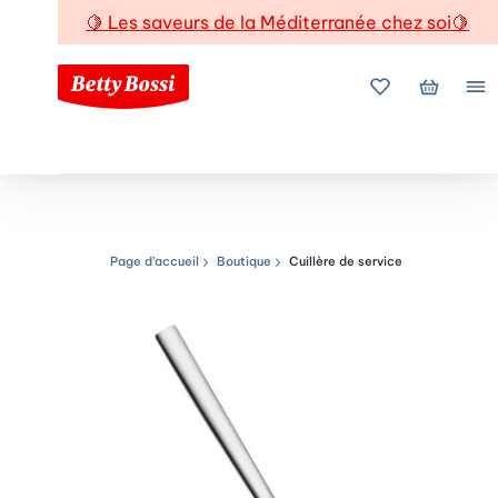
🍋
Les saveurs de la Méditerranée chez soi
🍋
Mes favoris
Mon pani
Me
Page d’accueil
Boutique
Cuillère de service
Chemin de navigation