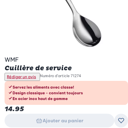
WMF
Cuillère de service
Numéro d’article
71274
Rédiger un avis
Les avantages en un coup d’œil
Servez les aliments avec classe!
Design classique - convient toujours
En acier inox haut de gamme
14.95
Ajouter au panier
Ajo