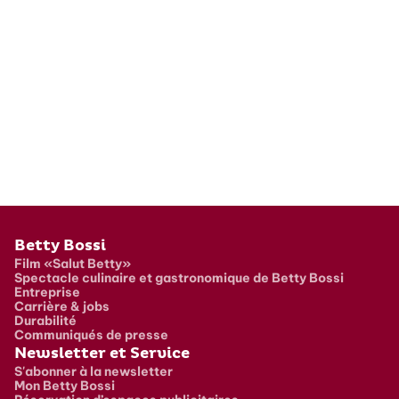
Pied de page
Betty Bossi
Film «Salut Betty»
Spectacle culinaire et gastronomique de Betty Bossi
Entreprise
Carrière & jobs
Durabilité
Communiqués de presse
Newsletter et Service
S'abonner à la newsletter
Mon Betty Bossi