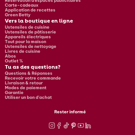
Réservation d’espaces publicitaires
Carte-cadeaux
Application de recettes
Green Betty
Vers la boutique en ligne
Ustensiles de cuisine
Ustensiles de pâtisserie
Appareils électriques
Tout pour la maison
Ustensiles de nettoyage
Livres de cuisine
Abos
Outlet %
Tu as des questions?
Questions & Réponses
Recevoir votre commande
Livraison & retour
Modes de paiement
Garantie
Utiliser un bon d'achat
Rester informé
Instagram
Facebook
TikTok
Pinterest
Youtube
LinkedIn