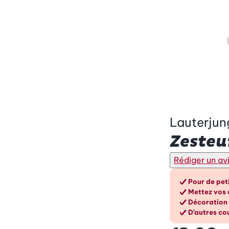
Lauterjun
Zesteu
Rédiger un av
Les a
Pour de peti
Mettez vos 
Décoration 
D’autres co