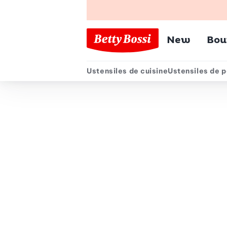
Menu pr
New
Bou
Ustensiles de cuisine
Ustensiles de p
Menu secondair
Chemin de navigation