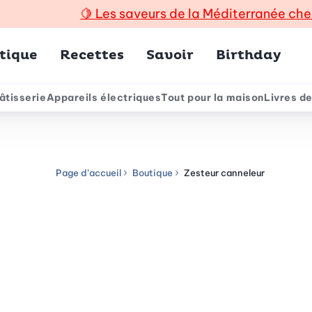
🍋
Les saveurs de la Méditerranée che
incipal
tique
Recettes
Savoir
Birthday
âtisserie
Appareils électriques
Tout pour la maison
Livres de
e
Page d’accueil
Boutique
Zesteur canneleur