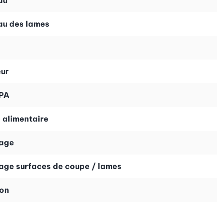
au
au des lames
s
ur
PA
 alimentaire
age
age surfaces de coupe / lames
son