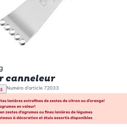
g
r canneleur
Numéro d’article
72033
is
vantages en un coup d’œil
tes lanières extrafines de zestes de citron ou d’orange!
agrumes en valeur!
en zestes d’agrumes ou fines lanières de légumes
uteaux à décoration et étuis assortis disponibles