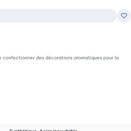
r
Ajo
de confectionner des décorations aromatiques pour la